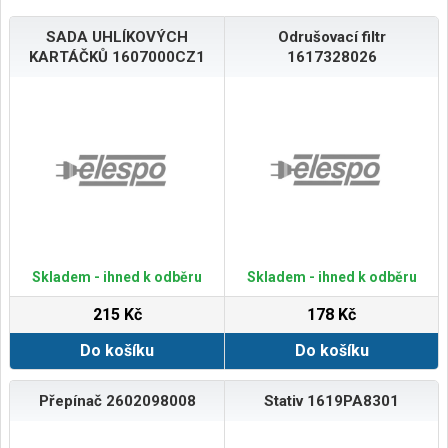
SADA UHLÍKOVÝCH
Odrušovací filtr
KARTÁČKŮ 1607000CZ1
1617328026
Skladem - ihned k odběru
Skladem - ihned k odběru
215 Kč
178 Kč
Do košíku
Do košíku
Přepínač 2602098008
Stativ 1619PA8301