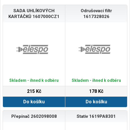
SADA UHLÍKOVÝCH
Odrušovací filtr
KARTÁČKŮ 1607000CZ1
1617328026
Skladem - ihned k odběru
Skladem - ihned k odběru
215 Kč
178 Kč
Do košíku
Do košíku
Přepínač 2602098008
Stativ 1619PA8301