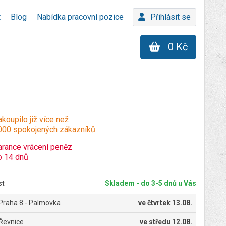
t
Blog
Nabídka pracovní pozice
Přihlásit se
0 Kč
koupilo již více než
000 spokojených zákazníků
arance vrácení peněz
o 14 dnů
st
Skladem - do 3-5 dnů u Vás
Praha 8 - Palmovka
ve
čtvrtek 13.08.
Řevnice
ve
středu 12.08.