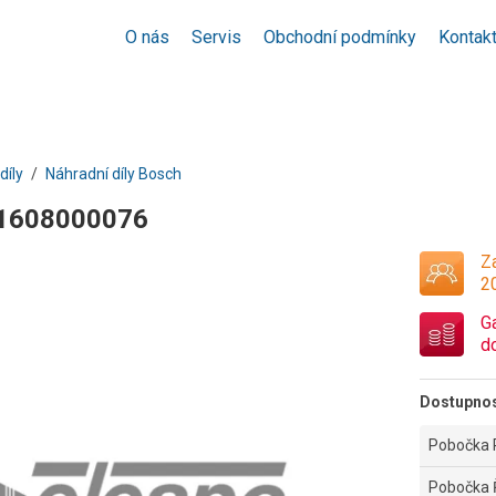
O nás
Servis
Obchodní podmínky
Kontak
díly
Náhradní díly Bosch
 1608000076
Za
2
G
d
Dostupno
Pobočka 
Pobočka 