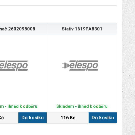
ínač 2602098008
Stativ 1619PA8301
m - ihned k odběru
Skladem - ihned k odběru
Kč
Do košíku
116 Kč
Do košíku