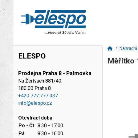
...více než 30 let s Vámi...
Náhradní 
ELESPO
Měřítko
Prodejna Praha 8 - Palmovka
Na Žertvách 881/40
180 00 Praha 8
+420 777 777 337
info@elespo.cz
Otevírací doba
Po - Čt
8.30 - 17.00
Pá
8.30 - 16.00