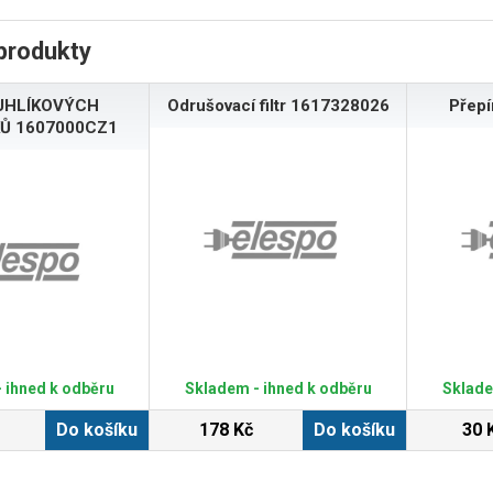
produkty
UHLÍKOVÝCH
Odrušovací filtr 1617328026
Přep
Ů 1607000CZ1
 ihned k odběru
Skladem - ihned k odběru
Sklade
Do košíku
178 Kč
Do košíku
30 