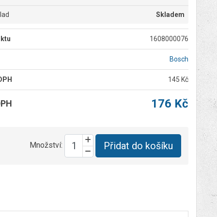
klad
Skladem
ktu
1608000076
Bosch
 DPH
145 Kč
176 Kč
DPH
Přidat do košíku
Množství: