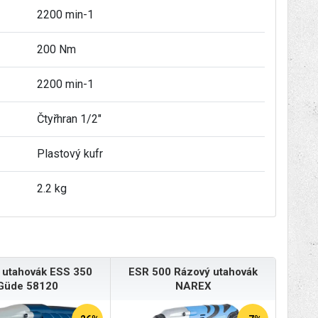
2200 min-1
200 Nm
2200 min-1
Čtyřhran 1/2"
Plastový kufr
2.2 kg
 utahovák ESS 350
ESR 500 Rázový utahovák
Güde 58120
NAREX