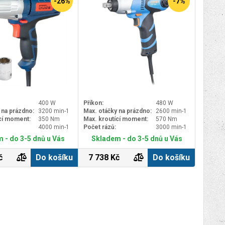
-26%
-7%
400 W
Příkon:
480 W
 na prázdno:
3200 min-1
Max. otáčky na prázdno:
2600 min-1
cí moment:
350 Nm
Max. kroutící moment:
570 Nm
4000 min-1
Počet rázů:
3000 min-1
 - do 3-5 dnů u Vás
Skladem - do 3-5 dnů u Vás
č
Do košíku
7 738 Kč
Do košíku