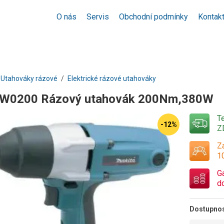
O nás
Servis
Obchodní podmínky
Kontak
Utahováky rázové
Elektrické rázové utahováky
TW0200 Rázový utahovák 200Nm,380W
T
-12%
Z
Za
1
G
d
Dostupno