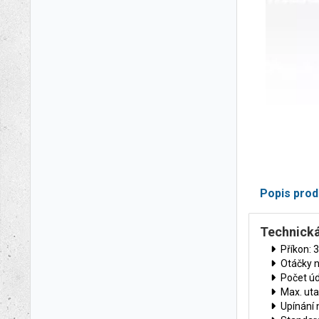
Popis prod
Technická
Příkon: 
Otáčky n
Počet úd
Max. ut
Upínání 