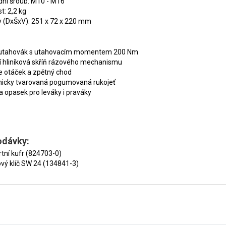
ní šroub: M10 - M16
: 2,2 kg
 (DxŠxV): 251 x 72 x 220 mm
utahovák s utahovacím momentem 200 Nm
 hliníková skříň rázového mechanismu
e otáček a zpětný chod
icky tvarovaná pogumovaná rukojeť
 opasek pro leváky i praváky
odávky:
tní kufr (824703-0)
vý klíč SW 24 (134841-3)