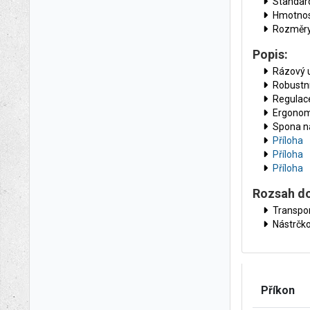
Standard
Hmotnost
Rozměry
Popis:
Rázový 
Robustní
Regulac
Ergonom
Spona na
Příloha
Příloha
Příloha
Rozsah d
Transpor
Nástrčko
Příkon