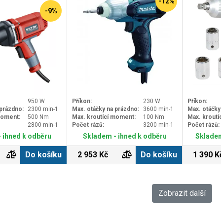
-12%
-9%
950 W
Příkon:
230 W
Příkon:
 prázdno:
2300 min-1
Max. otáčky na prázdno:
3600 min-1
Max. otáčky
moment:
500 Nm
Max. kroutící moment:
100 Nm
Max. kroutí
2800 min-1
Počet rázů:
3200 min-1
Počet rázů:
 ihned k odběru
Skladem - ihned k odběru
Skladem
Do košíku
2 953 Kč
Do košíku
1 390 K
Zobrazit další