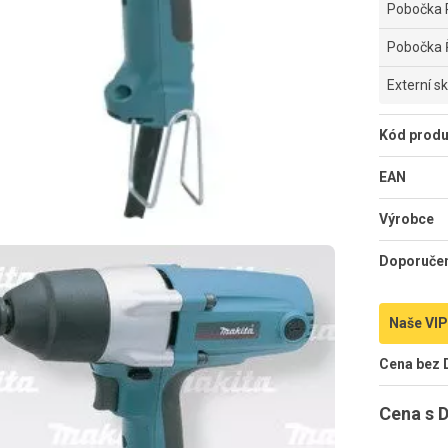
Pobočka 
Pobočka 
Externí s
Kód produ
EAN
Výrobce
Doporuče
Naše VIP
Cena bez
Cena s 