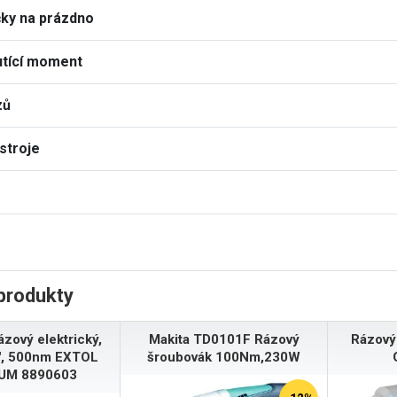
čky na prázdno
utící moment
zů
stroje
produkty
ázový elektrický,
Makita TD0101F Rázový
Rázový
", 500nm EXTOL
šroubovák 100Nm,230W
UM 8890603