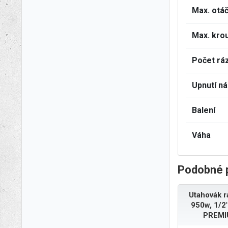
Max. otá
Max. kro
Počet rá
Upnutí ná
Balení
Váha
Podobné 
Utahovák r
950w, 1/2
PREMI