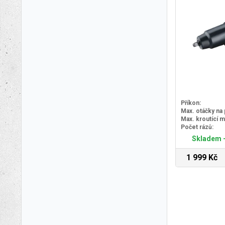
Příkon:
Max. otáčky na
Max. kroutící 
Počet rázů:
Skladem -
1 999 Kč