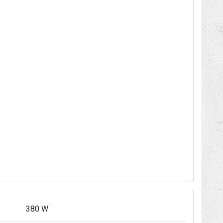
380 W