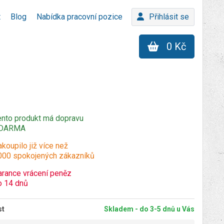
t
Blog
Nabídka pracovní pozice
Přihlásit se
0 Kč
ento produkt má dopravu
DARMA
koupilo již více než
000 spokojených zákazníků
arance vrácení peněz
o 14 dnů
st
Skladem - do 3-5 dnů u Vás