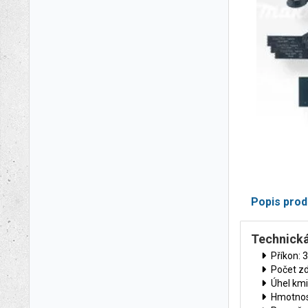
Popis prod
Technická
Příkon: 
Počet zd
Úhel kmit
Hmotnost