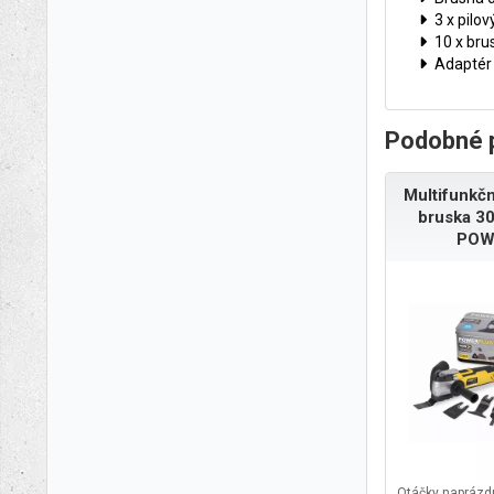
3 x pilo
10 x bru
Adaptér 
Podobné 
Multifunkční
bruska 3
POW
Otáčky naprázdn