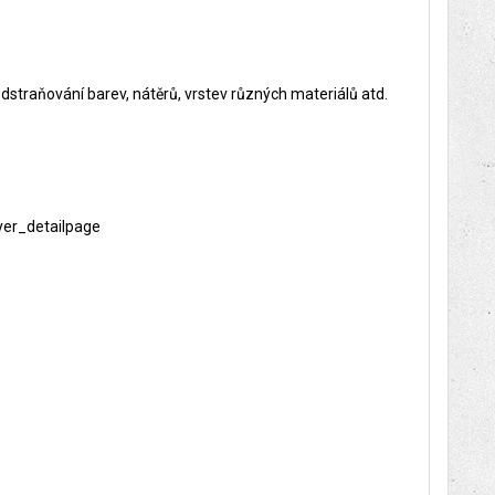
 odstraňování barev, nátěrů, vrstev různých materiálů atd.
yer_detailpage