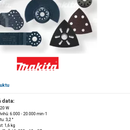
uktu
 data:
320 W
vihů: 6.000 - 20.000 min-1
u: 3,2 °
: 1,6 kg