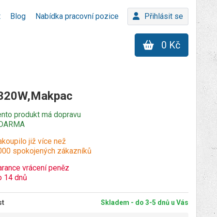
t
Blog
Nabídka pracovní pozice
Přihlásit se
0 Kč
m 320W,Makpac
ento produkt má dopravu
DARMA
koupilo již více než
000 spokojených zákazníků
arance vrácení peněz
o 14 dnů
st
Skladem - do 3-5 dnů u Vás