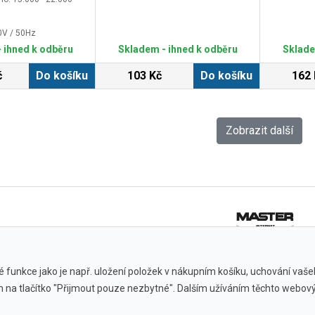
40V / 50Hz
kg
 ihned k odběru
Skladem - ihned k odběru
Sklade
č
Do košíku
103 Kč
Do košíku
162 
Zobrazit další
 funkce jako je např. uložení položek v nákupním košíku, uchování vašeho
ím na tlačítko "Přijmout pouze nezbytné". Dalším užíváním těchto webový
Všechny značky