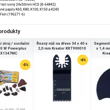
vý list rovný 24x50mm HCS (B-64842)
sné papíry K60, K80, K100, K150 a K240
Fein (196271-6)
produkty
 stroj / oscilační
Řezný nůž na dřevo 34 x 40 x
Segmento
00 W Powerplus
2,0 mm Kreator KRT990010
x 1,4 mm
X1347MC
Kre
-6%
-5%
o: 15.000 - 22.000