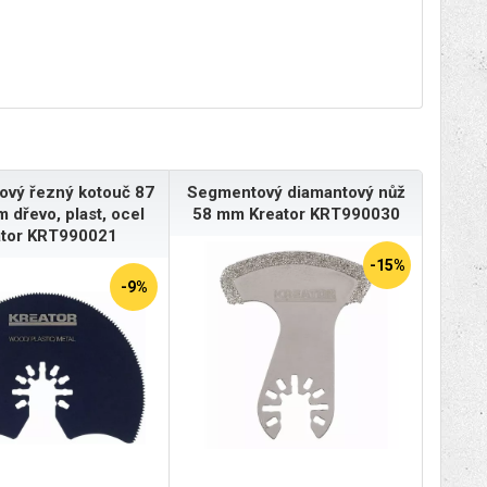
vý řezný kotouč 87
Segmentový diamantový nůž
 dřevo, plast, ocel
58 mm Kreator KRT990030
ator KRT990021
-15%
-9%