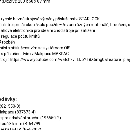
 (DxŠxV): 283 x 68 x 87 mm
 rychlé beznástrojové výměny příslušenství STARLOCK
lní stroj pro širokou škálu použití – řezání různých materiálů, broušení,
ahová elektronika pro ideální chod stroje při zatížení
 regulace počtu kmitů
ý rozběh
ilní s příslušenstvím se systémem OIS
 s příslušenstvím v Makpacu MAKPAC
 stroji : https://www.youtube.com/watch?v=LDbY18X5mg0&feature=pla
odávky:
(821550-0)
Makpacu (837673-4)
c pro odsávání prachu (196550-2)
kotouč 85 mm (B-64799
deska DELTA (B-46202)