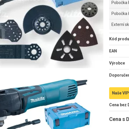
Pobočka 
Pobočka 
Externí s
Kód produ
EAN
Výrobce
Doporuče
Naše VIP
Cena bez
Cena s 