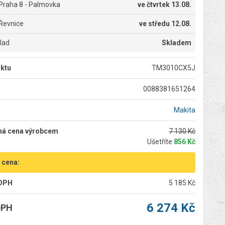
Praha 8 - Palmovka
ve
čtvrtek 13.08.
Řevnice
ve
středu 12.08.
klad
Skladem
ktu
TM3010CX5J
0088381651264
Makita
ná cena výrobcem
7 130 Kč
Ušetříte
856 Kč
 cena:
 DPH
5 185 Kč
6 274 Kč
DPH