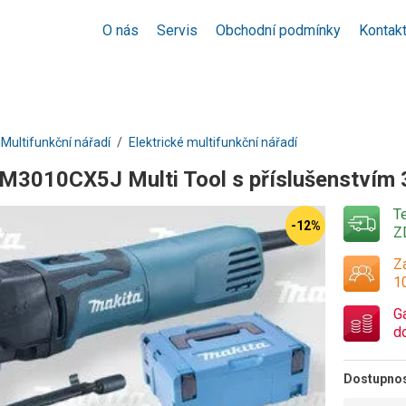
O nás
Servis
Obchodní podmínky
Kontak
Multifunkční nářadí
Elektrické multifunkční nářadí
M3010CX5J Multi Tool s příslušenství
T
-12%
Z
Za
1
G
d
Dostupno