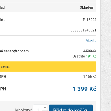
klad
Skladem
ktu
P-16994
0088381943321
Makita
ná cena výrobcem
1 590 Kč
Ušetříte
191 Kč
 cena:
 DPH
1 156 Kč
1 399 Kč
DPH
Přidat do košíku
Množství: