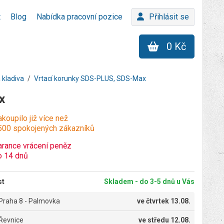
t
Blog
Nabídka pracovní pozice
Přihlásit se
0 Kč
 kladiva
Vrtací korunky SDS-PLUS, SDS-Max
x
koupilo již více než
500 spokojených zákazníků
arance vrácení peněz
o 14 dnů
st
Skladem - do 3-5 dnů u Vás
Praha 8 - Palmovka
ve
čtvrtek 13.08.
Řevnice
ve
středu 12.08.