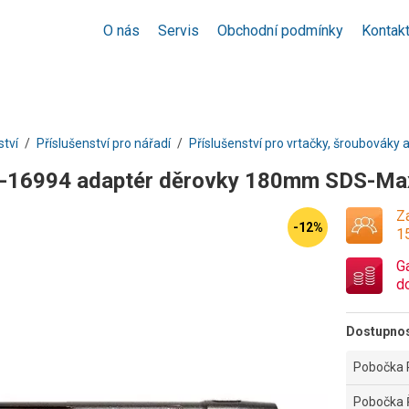
O nás
Servis
Obchodní podmínky
Kontak
ství
Příslušenství pro nářadí
Příslušenství pro vrtačky, šroubováky a
P-16994 adaptér děrovky 180mm SDS-Ma
Za
-12%
1
G
d
Dostupno
Pobočka 
Pobočka 