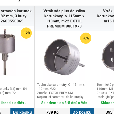
 vrtacích korunek
Vrták sds plus do zdiva
Vrták 
 82 mm, 3 kusy
korunkový, o 115mm x
korunkov
 2608550065
110mm, m22 EXTOL
m16 
PREMIUM 8801970
-12%
-6%
Technické parametry: O 115mm x
Technické p
korunky (L1) mm: 54
110mm, M22
110mm, M1
(L2) mm: 72
Značka: EXTOL PREMIUM
Značka: EX
Doplňující parametr: délka stopky
Doplňující p
110mm (našroubovaná 100mm), závit
110mm (naš
 ihned k odběru
Skladem - do 3-5 dnů u Vás
Skladem
na stopce M22
na stopce 
č
Do košíku
739 Kč
Do košíku
395 