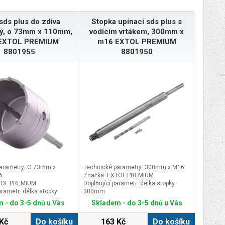
sds plus do zdiva
Stopka upínací sds plus s
ý, o 73mm x 110mm,
vodícím vrtákem, 300mm x
EXTOL PREMIUM
m16 EXTOL PREMIUM
8801955
8801950
arametry: O 73mm x
Technické parametry: 300mm x M16
6
Značka: EXTOL PREMIUM
TOL PREMIUM
Doplňující parametr: délka stopky
arametr: délka stopky
300mm
roubovaná 100mm), závit
 - do 3-5 dnů u Vás
Skladem - do 3-5 dnů u Vás
M16
Kč
Do košíku
163 Kč
Do košíku