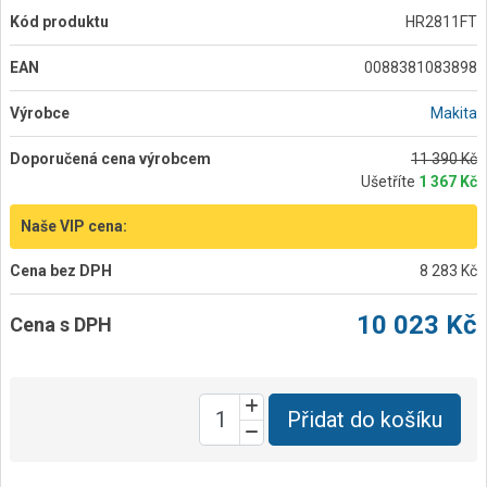
Kód produktu
HR2811FT
EAN
0088381083898
Výrobce
Makita
Doporučená cena výrobcem
11 390 Kč
Ušetříte
1 367 Kč
Naše VIP cena:
Cena bez DPH
8 283 Kč
10 023 Kč
Cena s DPH
Přidat do košíku