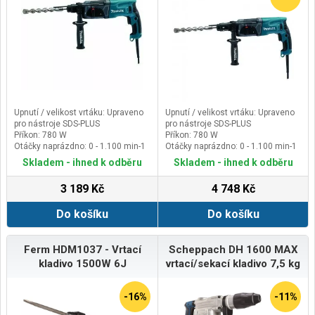
Upnutí / velikost vrtáku: Upraveno
Upnutí / velikost vrtáku: Upraveno
pro nástroje SDS-PLUS
pro nástroje SDS-PLUS
Příkon: 780 W
Příkon: 780 W
Otáčky naprázdno: 0 - 1.100 min-1
Otáčky naprázdno: 0 - 1.100 min-1
Počet úderů naprázdno: 0 - 4.500
Počet úderů naprázdno: 0 - 4.500
Skladem - ihned k odběru
Skladem - ihned k odběru
min-1
min-1
3 189 Kč
4 748 Kč
Do košíku
Do košíku
Ferm HDM1037 - Vrtací
Scheppach DH 1600 MAX
kladivo 1500W 6J
vrtací/sekací kladivo 7,5 kg
-16%
-11%