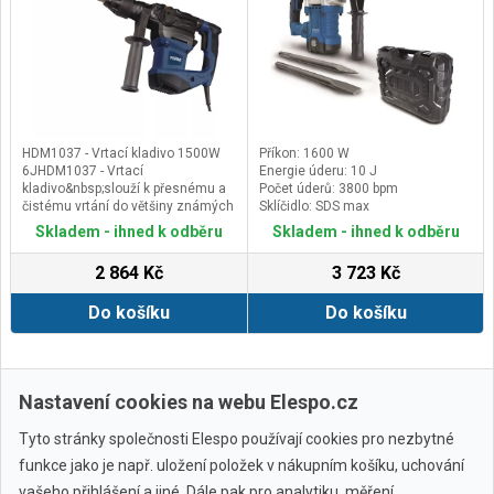
HDM1037 - Vrtací kladivo 1500W
Příkon: 1600 W
6JHDM1037 - Vrtací
Energie úderu: 10 J
kladivo&nbsp;slouží k přesnému a
Počet úderů: 3800 bpm
čistému vrtání do většiny známých
Sklíčidlo: SDS max
stavebních materiálů, dřeva, kovu
Skladem - ihned k odběru
Skladem - ihned k odběru
a plastu. S kladivem lze nejen
sekat, vysekávat ale i dlabat,
2 864 Kč
3 723 Kč
otloukat omítky a obkladačky.
Všechna kladiva umožňují zapojit
Do košíku
Do košíku
vrtání bez příklepu, vrtání s
příklepem nebo jen příklep bez
rotace nástroje. V režimu sekání
lze ostří sekáče nastavit do
několika poloh, aby bylo možno
Zobrazit další
Nastavení cookies na webu Elespo.cz
zvolit optimální polohu pro danou
operaci.Hlavní výhody
4 funkce:&nbsp;vrtání, vrtání s
Tyto stránky společnosti Elespo používají cookies pro nezbytné
příklepem,&nbsp;sekání bez
funkce jako je např. uložení položek v nákupním košíku, uchování
rotace,&nbsp;sekání&nbsp;
Se sklíčidlem SDS Plus
vašeho přihlášení a jiné. Dále pak pro analytiku, měření