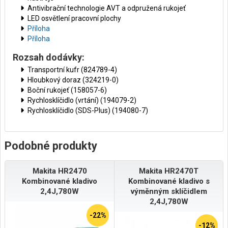
Antivibrační technologie AVT a odpružená rukojeť
LED osvětlení pracovní plochy
Příloha
Příloha
Rozsah dodávky:
Transportní kufr (824789-4)
Hloubkový doraz (324219-0)
Boční rukojeť (158057-6)
Rychlosklíčidlo (vrtání) (194079-2)
Rychlosklíčidlo (SDS-Plus) (194080-7)
Podobné produkty
Makita HR2470
Makita HR2470T
Kombinované kladivo
Kombinované kladivo s
2,4J,780W
výměnným sklíčidlem
2,4J,780W
-22%
-12%