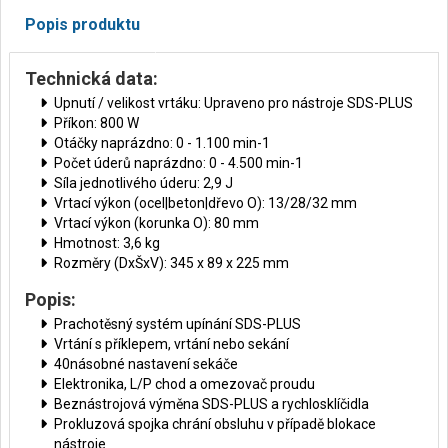
Popis produktu
Technická data:
Upnutí / velikost vrtáku: Upraveno pro nástroje SDS-PLUS
Příkon: 800 W
Otáčky naprázdno: 0 - 1.100 min-1
Počet úderů naprázdno: 0 - 4.500 min-1
Síla jednotlivého úderu: 2,9 J
Vrtací výkon (ocel|beton|dřevo O): 13/28/32 mm
Vrtací výkon (korunka O): 80 mm
Hmotnost: 3,6 kg
Rozměry (DxŠxV): 345 x 89 x 225 mm
Popis:
Prachotěsný systém upínání SDS-PLUS
Vrtání s příklepem, vrtání nebo sekání
40násobné nastavení sekáče
Elektronika, L/P chod a omezovač proudu
Beznástrojová výměna SDS-PLUS a rychlosklíčidla
Prokluzová spojka chrání obsluhu v případě blokace
nástroje