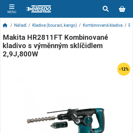
MENU
Nářadí
Kladiva (bourací, kango)
Kombinovaná kladiva
El
Makita HR2811FT Kombinované
kladivo s výměnným sklíčidlem
2,9J,800W
-12%