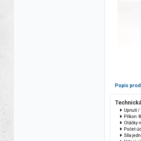
Popis prod
Technická
Upnutí /
Příkon: 
Otáčky n
Počet úd
Síla jedn