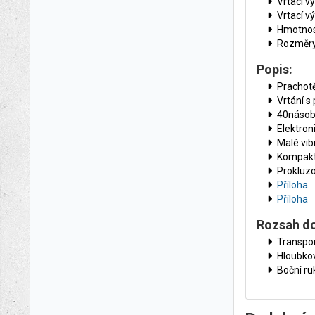
Vrtací v
Vrtací v
Hmotnost
Rozměry
Popis:
Prachot
Vrtání s
40násob
Elektron
Malé vib
Kompaktn
Prokluzo
Příloha
Příloha
Rozsah d
Transpor
Hloubko
Boční ru