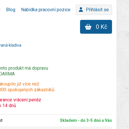
t
Blog
Nabídka pracovní pozice
Přihlásit se
0 Kč
vaná kladiva
ento produkt má dopravu
DARMA
koupilo již více než
000 spokojených zákazníků
arance vrácení peněz
o 14 dnů
st
Skladem - do 3-5 dnů u Vás