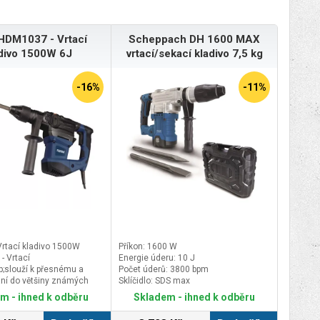
HDM1037 - Vrtací
Scheppach DH 1600 MAX
divo 1500W 6J
vrtací/sekací kladivo 7,5 kg
-16%
-11%
rtací kladivo 1500W
Příkon: 1600 W
 Vrtací
Energie úderu: 10 J
p;slouží k přesnému a
Počet úderů: 3800 bpm
ání do většiny známých
Sklíčidlo: SDS max
ateriálů, dřeva, kovu a
m - ihned k odběru
Skladem - ihned k odběru
adivem lze nejen sekat,
e i dlabat, otloukat omítky