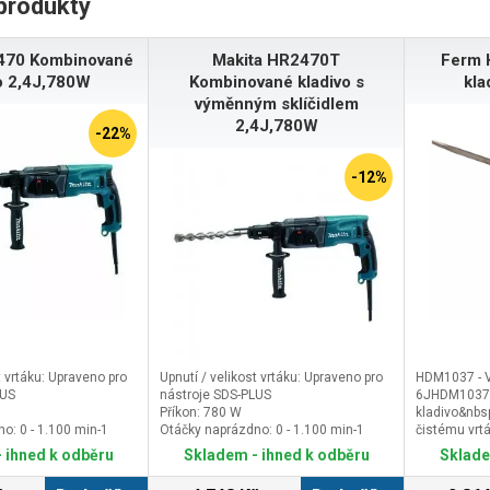
produkty
470 Kombinované
Makita HR2470T
Ferm 
o 2,4J,780W
Kombinované kladivo s
kla
výměnným sklíčidlem
2,4J,780W
-22%
-12%
t vrtáku: Upraveno pro
Upnutí / velikost vrtáku: Upraveno pro
HDM1037 - V
LUS
nástroje SDS-PLUS
6JHDM1037 -
Příkon: 780 W
kladivo&nbs
o: 0 - 1.100 min-1
Otáčky naprázdno: 0 - 1.100 min-1
čistému vrt
rázdno: 0 - 4.500 min-
Počet úderů naprázdno: 0 - 4.500 min-
stavebních m
 ihned k odběru
Skladem - ihned k odběru
Sklade
1
plastu. S kl
vysekávat al