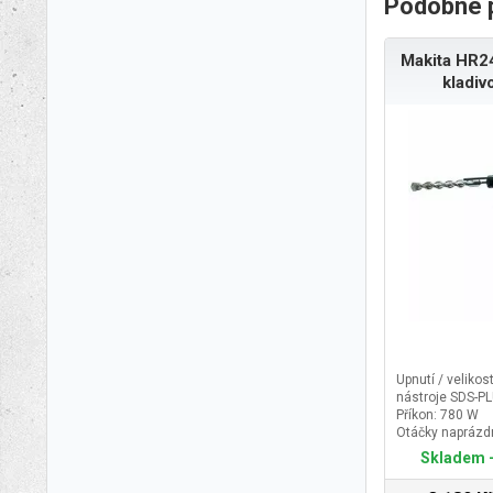
Podobné 
Makita HR2
kladiv
Upnutí / velikos
nástroje SDS-P
Příkon: 780 W
Otáčky naprázdn
Počet úderů nap
Skladem -
1