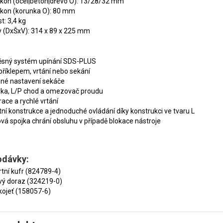
ýkon (ocel|beton|dřevo O): 13/28/32 mm
ýkon (korunka O): 80 mm
: 3,4 kg
 (DxŠxV): 314 x 89 x 225 mm
ěsný systém upínání SDS-PLUS
 příklepem, vrtání nebo sekání
né nastavení sekáče
ika, L/P chod a omezovač proudu
race a rychlé vrtání
í konstrukce a jednoduché ovládání díky konstrukci ve tvaru L
vá spojka chrání obsluhu v případě blokace nástroje
odávky:
tní kufr (824789-4)
vý doraz (324219-0)
kojeť (158057-6)