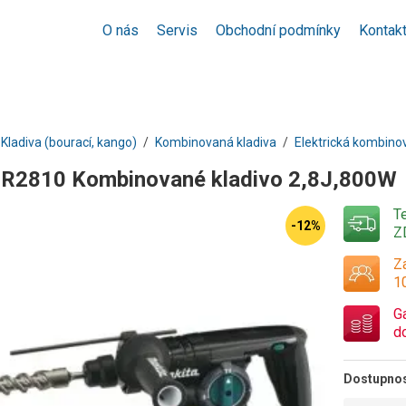
O nás
Servis
Obchodní podmínky
Kontak
Kladiva (bourací, kango)
Kombinovaná kladiva
Elektrická kombino
HR2810 Kombinované kladivo 2,8J,800W
T
-12%
Z
Za
1
G
d
Dostupno