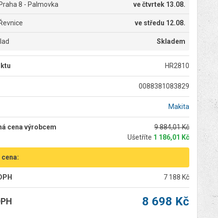
Praha 8 - Palmovka
ve
čtvrtek 13.08.
Řevnice
ve
středu 12.08.
klad
Skladem
ktu
HR2810
0088381083829
Makita
ná cena výrobcem
9 884,01 Kč
Ušetříte
1 186,01 Kč
 cena:
 DPH
7 188 Kč
8 698 Kč
DPH