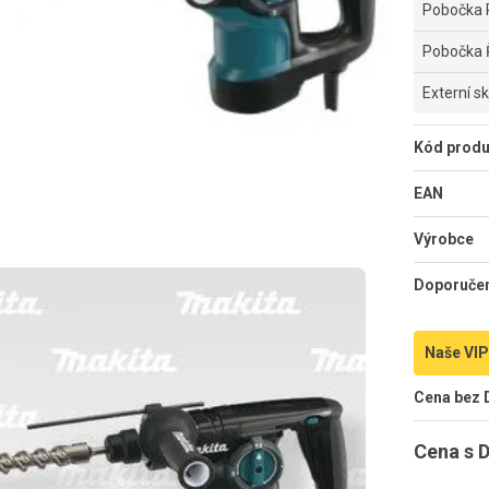
Pobočka 
Pobočka 
Externí s
Kód produ
EAN
Výrobce
Doporuče
Naše VIP
Cena bez
Cena s 