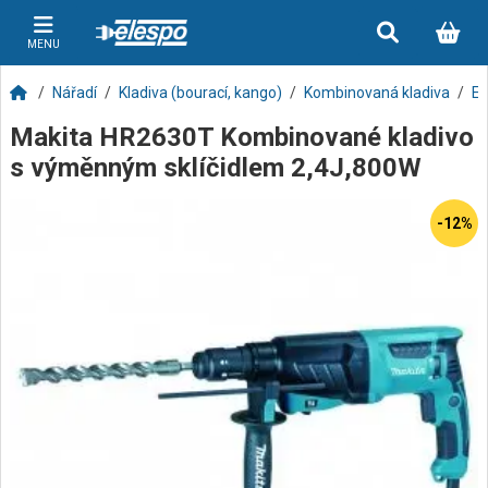
MENU
Nářadí
Kladiva (bourací, kango)
Kombinovaná kladiva
El
Makita HR2630T Kombinované kladivo
s výměnným sklíčidlem 2,4J,800W
-12%