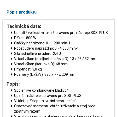
Popis produktu
Technická data:
Upnutí / velikost vrtáku: Upraveno pro nástroje SDS-PLUS
Příkon: 800 W
Otáčky naprázdno: 0 - 1.200 min-1
Počet úderů naprázdno: 0 - 4.600 min-1
Síla jednotlivého úderu: 2,4 J
Vrtací výkon (ocel|beton|dřevo O): 13 / 26 / 32 mm
Vrtací výkon (korunka O): 68 mm
Hmotnost: 3,0 kg
Rozměry (DxŠxV): 385 x 77 x 209 mm
Popis:
Spolehlivé kombinované kladivo/
Upínání nástroje upraveno pro SDS-PLUS
Vrtání s příklepem, vrtání nebo sekání
Omezovač momentu chrání uživatele a stroj před
zpětným rázem
Stejný moment pro otáčení ve směru doprava i doleva