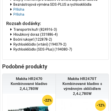
Beznástrojová výměna SDS-PLUS a rychlosklíčidla
Příloha
Příloha
Rozsah dodávky:
Transportní kufr (824916-3)
Hloubkový doraz (331886-4)
Boční rukojeť (122878-2)
Rychlosklíčidlo (vrtání) (194079-2)
Rychlosklíčidlo (SDS-Plus) (194080-7)
Podobné produkty
Makita HR2470
Makita HR2470T
Kombinované kladivo
Kombinované kladivo s
2,4J,780W
výměnným sklíčidlem
2,4J,780W
-22%
-12%