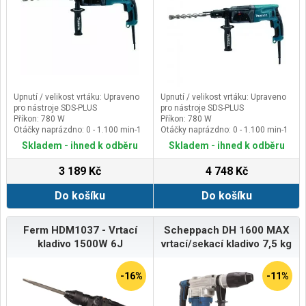
Upnutí / velikost vrtáku: Upraveno
Upnutí / velikost vrtáku: Upraveno
pro nástroje SDS-PLUS
pro nástroje SDS-PLUS
Příkon: 780 W
Příkon: 780 W
Otáčky naprázdno: 0 - 1.100 min-1
Otáčky naprázdno: 0 - 1.100 min-1
Počet úderů naprázdno: 0 - 4.500
Počet úderů naprázdno: 0 - 4.500
Skladem - ihned k odběru
Skladem - ihned k odběru
min-1
min-1
3 189 Kč
4 748 Kč
Do košíku
Do košíku
Ferm HDM1037 - Vrtací
Scheppach DH 1600 MAX
kladivo 1500W 6J
vrtací/sekací kladivo 7,5 kg
-16%
-11%