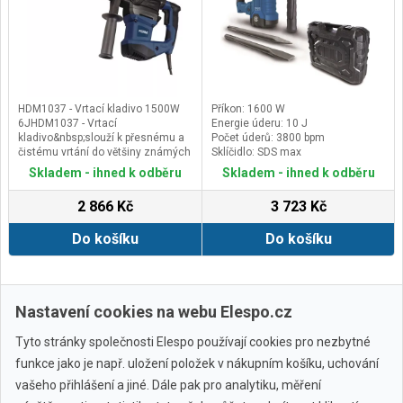
HDM1037 - Vrtací kladivo 1500W
Příkon: 1600 W
6JHDM1037 - Vrtací
Energie úderu: 10 J
kladivo&nbsp;slouží k přesnému a
Počet úderů: 3800 bpm
čistému vrtání do většiny známých
Sklíčidlo: SDS max
stavebních materiálů, dřeva, kovu
Skladem - ihned k odběru
Skladem - ihned k odběru
a plastu. S kladivem lze nejen
sekat, vysekávat ale i dlabat,
2 866 Kč
3 723 Kč
otloukat omítky a obkladačky.
Všechna kladiva umožňují zapojit
Do košíku
Do košíku
vrtání bez příklepu, vrtání s
příklepem nebo jen příklep bez
rotace nástroje. V režimu sekání
lze ostří sekáče nastavit do
několika poloh, aby bylo možno
Zobrazit další
Nastavení cookies na webu Elespo.cz
zvolit optimální polohu pro danou
operaci.Hlavní výhody
4 funkce:&nbsp;vrtání, vrtání s
Tyto stránky společnosti Elespo používají cookies pro nezbytné
příklepem,&nbsp;sekání bez
funkce jako je např. uložení položek v nákupním košíku, uchování
rotace,&nbsp;sekání&nbsp;
Se sklíčidlem SDS Plus
vašeho přihlášení a jiné. Dále pak pro analytiku, měření
Dlouhý přívodní kabelSilný příklep