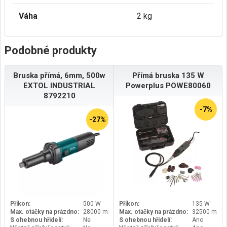
Váha
2 kg
Podobné produkty
Bruska přímá, 6mm, 500w
Přímá bruska 135 W
EXTOL INDUSTRIAL
Powerplus POWE80060
8792210
-7%
-27%
Příkon:
500 W
Příkon:
135 W
Max. otáčky na prázdno:
28000 min-1
Max. otáčky na prázdno:
32500 min-1
S ohebnou hřídelí:
Ne
S ohebnou hřídelí:
Ano