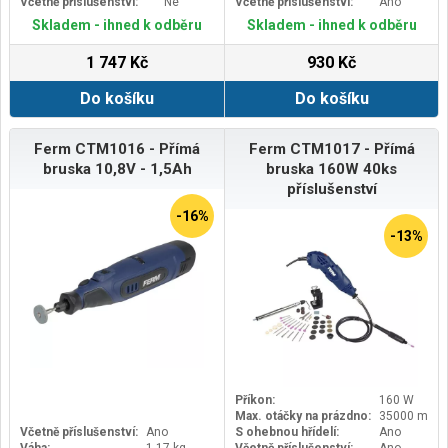
Včetně příslušenství:
Ne
Včetně příslušenství:
Ano
Skladem - ihned k odběru
Skladem - ihned k odběru
1 747 Kč
930 Kč
Do košíku
Do košíku
Ferm CTM1016 - Přímá
Ferm CTM1017 - Přímá
bruska 10,8V - 1,5Ah
bruska 160W 40ks
příslušenství
-16%
-13%
Příkon:
160 W
Max. otáčky na prázdno:
35000 min-1
Včetně příslušenství:
Ano
S ohebnou hřídelí:
Ano