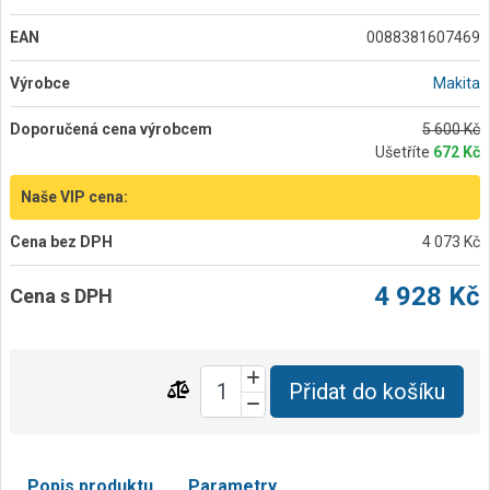
EAN
0088381607469
Výrobce
Makita
Doporučená cena výrobcem
5 600 Kč
Ušetříte
672 Kč
Naše VIP cena:
Cena bez DPH
4 073 Kč
4 928 Kč
Cena s DPH
Přidat do košíku
Popis produktu
Parametry