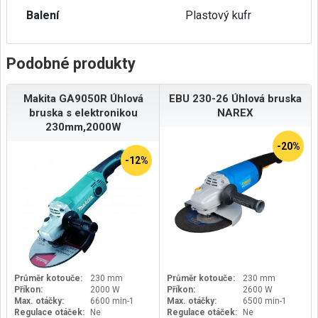
Balení
Plastový kufr
Podobné produkty
Makita GA9050R Úhlová
EBU 230-26 Úhlová bruska
bruska s elektronikou
NAREX
230mm,2000W
-20%
-12%
Průměr kotouče:
230 mm
Průměr kotouče:
230 mm
Příkon:
2000 W
Příkon:
2600 W
Max. otáčky:
6600 min-1
Max. otáčky:
6500 min-1
Regulace otáček:
Ne
Regulace otáček:
Ne