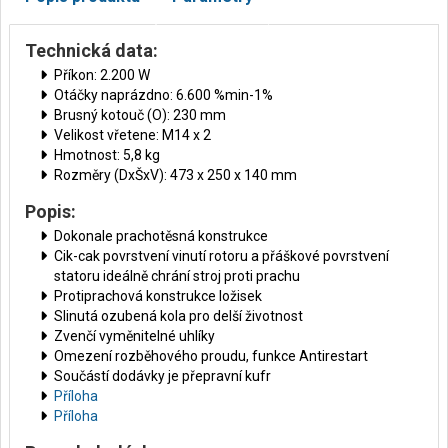
Technická data:
Příkon: 2.200 W
Otáčky naprázdno: 6.600 %min-1%
Brusný kotouč (O): 230 mm
Velikost vřetene: M14 x 2
Hmotnost: 5,8 kg
Rozměry (DxŠxV): 473 x 250 x 140 mm
Popis:
Dokonale prachotěsná konstrukce
Cik-cak povrstvení vinutí rotoru a přáškové povrstvení
statoru ideálně chrání stroj proti prachu
Protiprachová konstrukce ložisek
Slinutá ozubená kola pro delší životnost
Zvenčí vyměnitelné uhlíky
Omezení rozběhového proudu, funkce Antirestart
Součástí dodávky je přepravní kufr
Příloha
Příloha