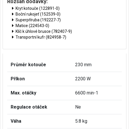
Rozsah dodávky:
Kryt kotouče (122891-0)
Boční rukojeť (152539-0)
Superpříruba (192227-7)
Matice (224543-0)
Klíč k úhlové brusce (782407-9)
Transportní kufr (824958-7)
Průměr kotouče
230 mm
Příkon
2200 W
Max. otáčky
6600 min-1
Regulace otáček
Ne
Váha
5.8 kg