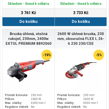
Skladem - ihned k odběru
Skladem - ihned k odběru
3 761 Kč
3 733 Kč
Do košíku
Do košíku
Bruska úhlová, otočná
2600 W úhlová bruska, 230
rukojeť, 230mm, 2400w
mm, obouručná FLEX L 26-
EXTOL PREMIUM 8892060
6 230 230/CEE
-19%
-5%
Průměr kotouče:
230 mm
Průměr kotouče:
230 mm
Příkon:
2400 W
Příkon:
2600 W
Max. otáčky:
6300 min-1
Max. otáčky:
6500 min-1
Regulace otáček:
Ne
Regulace otáček:
Ne