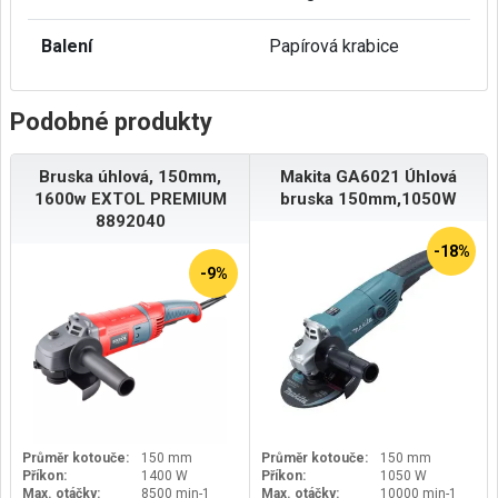
Balení
Papírová krabice
Podobné produkty
Bruska úhlová, 150mm,
Makita GA6021 Úhlová
1600w EXTOL PREMIUM
bruska 150mm,1050W
8892040
-18%
-9%
Průměr kotouče:
150 mm
Průměr kotouče:
150 mm
Příkon:
1400 W
Příkon:
1050 W
Max. otáčky:
8500 min-1
Max. otáčky:
10000 min-1