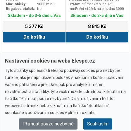
Max. otáčky:
9000 min-1
HzMax. průměr kotouče 150
Regulace otáček:
Ne
mmPočet otáček na prázdno 3000
- 10000 1/minUpnutí nástroje
Skladem - do 3-5 dnů u Vás
Skladem - do 3-5 dnů u Vás
úhlové brusky M 14Obvod
uchopení 205 mmDélka kabelu 4,0
5 377 Kč
8 845 Kč
mTyp kabelu Červená
zástrčkaRozměry dxšxv 350 x 75 x
Do košíku
Do košíku
105 mmHmotnost 2,75 kg
Zobrazit další
Nastavení cookies na webu Elespo.cz
Tyto stránky společnosti Elespo používají cookies pro nezbytné
funkce jako je např. uložení položek v nákupním košíku, uchování
vašeho přihlášení a jiné. Dále pak pro analytiku, měření
návštěvnosti a statistiky, tyto však můžete odmítnout kliknutím na
tlačítko "Přijmout pouze nezbytné". Dalším užíváním těchto
webových stránek nebo kliknutím na tlačítko "Souhlasím"
Všechny značky
souhlasíte s používáním cookies v plném rozsahu.
Přijmout pouze nezbytné
Souhlasím
© 2010 - 2026 Elespo.cz