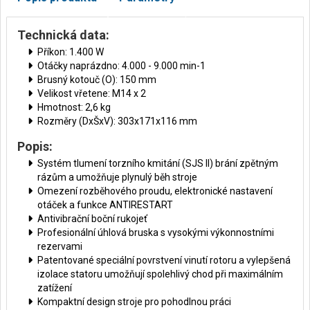
Technická data:
Příkon: 1.400 W
Otáčky naprázdno: 4.000 - 9.000 min-1
Brusný kotouč (O): 150 mm
Velikost vřetene: M14 x 2
Hmotnost: 2,6 kg
Rozměry (DxŠxV): 303x171x116 mm
Popis:
Systém tlumení torzního kmitání (SJS II) brání zpětným
rázům a umožňuje plynulý běh stroje
Omezení rozběhového proudu, elektronické nastavení
otáček a funkce ANTIRESTART
Antivibrační boční rukojeť
Profesionální úhlová bruska s vysokými výkonnostními
rezervami
Patentované speciální povrstvení vinutí rotoru a vylepšená
izolace statoru umožňují spolehlivý chod při maximálním
zatížení
Kompaktní design stroje pro pohodlnou práci