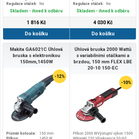
Regulace otáček:
Ne
Regulace otáček:
Ne
Skladem - ihned k odběru
Skladem - ihned k odběru
1 816 Kč
4 030 Kč
Do košíku
Do košíku
Makita GA6021C Úhlová
Úhlová bruska 2000 Wattů
bruska s elektronikou
s variabilními otáčkami a
150mm,1450W
brzdou, 150 mm FLEX LBE
20-10 150-EC
-12%
-10%
Průměr kotouče:
150 mm
Příkon 2000 WVýstupní výkon 1500
Příkon:
1450 W
WNapětí 230 VFrekvence 50/60