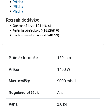
Příloha
Příloha
Příloha
Rozsah dodávky:
Ochranný kryt (123146-6)
Antivibrační rukojeť (162258-0)
Klíč k úhlové brusce (782407-9)
Průměr kotouče
150 mm
Příkon
1400 W
Max. otáčky
9000 min-1
Regulace otáček
Ano
Váha
2.6 kg