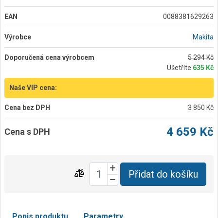
EAN
0088381629263
Výrobce
Makita
Doporučená cena výrobcem
5 294 Kč
Ušetříte
635 Kč
Naše VIP cena:
Cena bez DPH
3 850 Kč
4 659 Kč
Cena s DPH
Přidat do košíku
Popis produktu
Parametry