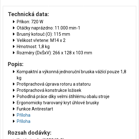
Technická data:
Příkon: 720 W
Otáčky naprázdno: 11.000 min-1
Brusný kotouč (O): 115 mm
Velikost vřetene: M14 x 2
Hmotnost: 1,8 kg
Rozměry (DxŠxV): 266 x 128 x 103 mm
Popis:
Kompaktní a výkonná jednoruční bruska vážící pouze 1,8
kg
Protiprachová úprava rotoru a statoru
Protiprachová konstrukce ložisek
Pohodlná práce díky velmi štíhlému obalu stroje
Ergonomicky tvarovaný kryt úhlové brusky
Funkce Antirestart
Příloha
Příloha
Rozsah dodávky: