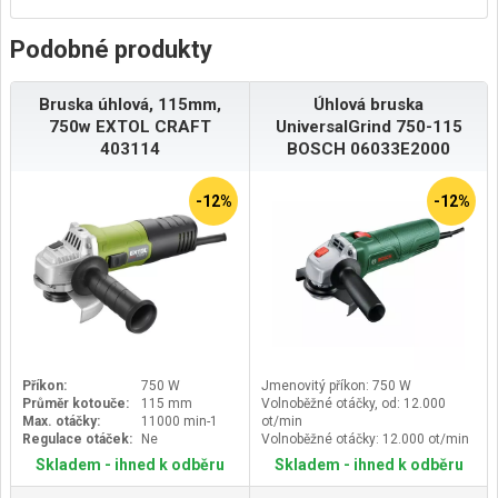
Podobné produkty
Bruska úhlová, 115mm,
Úhlová bruska
750w EXTOL CRAFT
UniversalGrind 750-115
403114
BOSCH 06033E2000
-12%
-12%
Příkon:
750 W
Jmenovitý příkon: 750 W
Průměr kotouče:
115 mm
Volnoběžné otáčky, od: 12.000
Max. otáčky:
11000 min-1
ot/min
Regulace otáček:
Ne
Volnoběžné otáčky: 12.000 ot/min
Aretace vřetena: ano
Skladem - ihned k odběru
Skladem - ihned k odběru