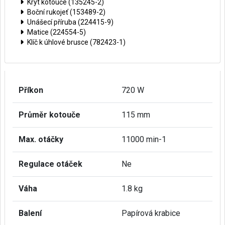
Kryt kotouče (135245-2)
Boční rukojeť (153489-2)
Unášecí příruba (224415-9)
Matice (224554-5)
Klíč k úhlové brusce (782423-1)
Příkon
720 W
Průměr kotouče
115 mm
Max. otáčky
11000 min-1
Regulace otáček
Ne
Váha
1.8 kg
Balení
Papírová krabice