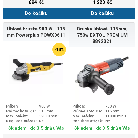
694 Kč
1 223 Kč
Do košíku
Do košíku
Úhlová bruska 900 W - 115
Bruska úhlová, 115mm,
mm Powerplus POWX0611
750w EXTOL PREMIUM
8892021
-14%
Příkon:
900 W
Příkon:
750 W
Průměr kotouče:
115 mm
Průměr kotouče:
115 mm
Max. otáčky:
12000 min-1
Max. otáčky:
11000 min-1
Regulace otáček:
Ne
Regulace otáček:
Ne
Skladem - do 3-5 dnů u Vás
Skladem - do 3-5 dnů u Vás