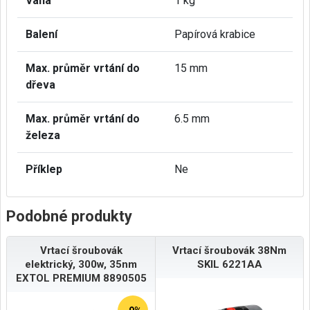
Váha
1 kg
Balení
Papírová krabice
Max. průměr vrtání do
15 mm
dřeva
Max. průměr vrtání do
6.5 mm
železa
Příklep
Ne
Podobné produkty
Vrtací šroubovák
Vrtací šroubovák 38Nm
elektrický, 300w, 35nm
SKIL 6221AA
EXTOL PREMIUM 8890505