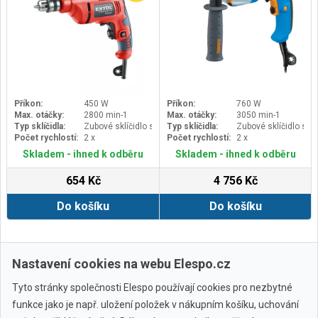
Příkon:
450 W
Příkon:
760 W
Max. otáčky:
2800 min-1
Max. otáčky:
3050 min-1
Typ sklíčidla:
Zubové sklíčidlo s kličkou
Typ sklíčidla:
Zubové sklíčidlo s kl
Počet rychlostí:
2 x
Počet rychlostí:
2 x
Skladem - ihned k odběru
Skladem - ihned k odběru
654 Kč
4 756 Kč
Do košíku
Do košíku
Zobrazit další
Nastavení cookies na webu Elespo.cz
Tyto stránky společnosti Elespo používají cookies pro nezbytné
funkce jako je např. uložení položek v nákupním košíku, uchování