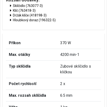
Sklíčidlo (763077-3)
Klíč (763418-3)
Držák klíče (418198-3)
Hloubkový doraz (196322-5)
Příkon
370 W
Max. otáčky
4200 min-1
Typ sklíčidla
Zubové sklíčidlo s
kličkou
Počet rychlostí
2 x
Max. rozsah sklíčidla
6.5 mm