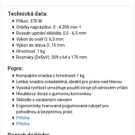
Technická data:
Příkon: 370 W
Otáčky naprázdno: 0 - 4.200 min-1
Rozsah upínání sklíčidla: 0,5 - 6,5 mm
Výkon do oceli O: 6,5 mm
Výkon do dřeva O: 15 mm
Hmotnost: 1 kg
Rozměry (DxŠxV): 209 x 64 x 175 mm
Popis:
Kompaktní vrtačka o hmotnosti 1 kg
Lehká, snadno ovladatelná, ideální pro práce nad hlavou
Vysoká rychlost umožňuje použití stroje při sériovém vrtání
Hloubkový doraz s gumovou koncovkou
Sklíčidlo s ozubeným věncem
Ergonomicky tvarovaná pogumovaná rukojeť pro
pohodlnou a bezpečnou práci
Příloha
Příloha
Rozsah dodávky: