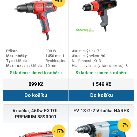
-9%
Příkon:
300 W
Akustický tlak: 79.
Max. otáčky:
1450 min-1
Akustický výkon: 90.
Typ sklíčidla:
Rychloupínací
Nepřesnost (K): 3.
Max. rozsah sklíčidla:
10 mm
Hladina vibrací (vrtání do kovu): &lt;
2,5.
Skladem - ihned k odběru
Skladem - ihned k odběru
899 Kč
1 549 Kč
Do košíku
Do košíku
Vrtačka, 450w EXTOL
EV 13 G-2 Vrtačka NAREX
PREMIUM 8890001
-7%
-17%