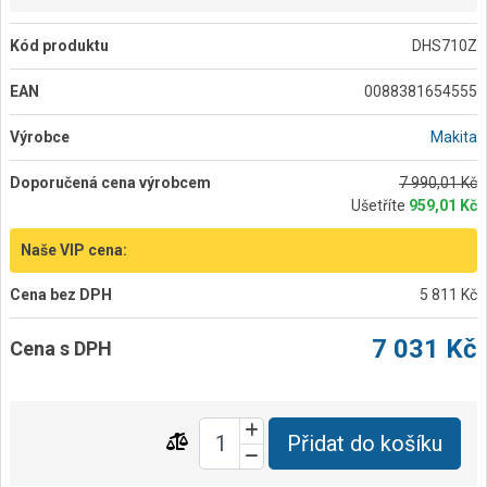
Kód produktu
DHS710Z
EAN
0088381654555
Výrobce
Makita
Doporučená cena výrobcem
7 990,01 Kč
Ušetříte
959,01 Kč
Naše VIP cena:
Cena bez DPH
5 811 Kč
7 031 Kč
Cena s DPH
Přidat do košíku