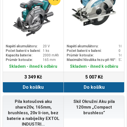
Napětí akumulátoru:
20 V
Napětí akumulátoru:
18 V
Počet baterií v balení:
1 ks
Počet baterií v balení:
0 ks
Kapacita baterie:
2000 mAh
Průměr kotouče:
165
Průměr kotouče:
165 mm
Maximální hloubka řezu při 90°:
57 
Skladem - ihned k odběru
Skladem - ihned k odběru
3 349 Kč
5 007 Kč
Do košíku
Do košíku
Pila kotoučová aku
Skil Okružní Aku pila
share20v, 165mm,
120mm „Compact
brushless, 20v li-ion, bez
brushless“
baterie a nabíječky EXTOL
INDUSTRI...