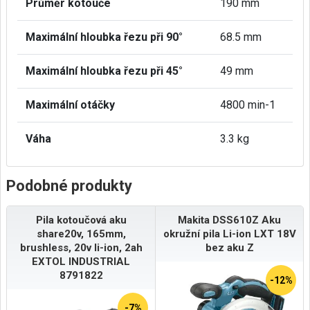
Průměr kotouče
190 mm
Maximální hloubka řezu při 90°
68.5 mm
Maximální hloubka řezu při 45°
49 mm
Maximální otáčky
4800 min-1
Váha
3.3 kg
Podobné produkty
Pila kotoučová aku
Makita DSS610Z Aku
share20v, 165mm,
okružní pila Li-ion LXT 18V
brushless, 20v li-ion, 2ah
bez aku Z
EXTOL INDUSTRIAL
8791822
-12%
-7%