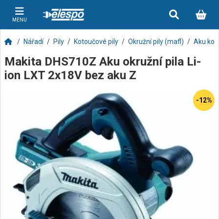
MENU
Nářadí
Pily
Kotoučové pily
Okružní pily (mafl)
Aku kot
Makita DHS710Z Aku okružní pila Li-
ion LXT 2x18V bez aku Z
-12%