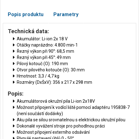
Popis produktu
Parametry
Technická data:
Akumulátor: Li-ion 2x 18 V
Otáčky naprázdno: 4.800 min-1
Řezný výkon při 90°: 68,5 mm
Řezný výkon při 45°: 49 mm
Pilový kotouč (O): 190 mm
Otvor pilového kotouče (O): 30 mm
Hmotnost: 3,3 / 4,7 kg
Rozměry (DxŠxV): 356 x 217 x 298 mm
Popis:
Akumulátorová okružní pila Li-ion 2x18V
Možnost připojení k vodící liště pomocí adaptéru 195838-7
(není součástí dodávky)
Aku pila se silou srovnatelnou s elektrickou okružní pilou
Dokonalé vyvážení stroje pro pohodlnou práci
Možnost připojení externího odsávání
Plynulé nastavení úhlů 0 - 50°