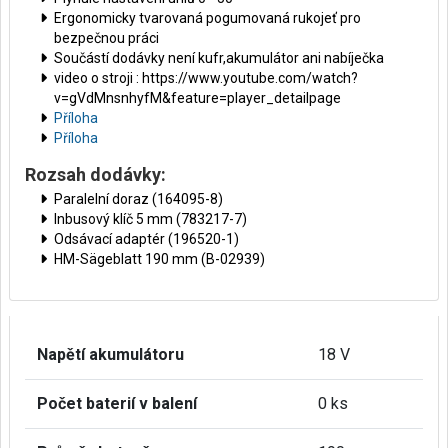
Ergonomicky tvarovaná pogumovaná rukojeť pro
bezpečnou práci
Součástí dodávky není kufr,akumulátor ani nabíječka
video o stroji : https://www.youtube.com/watch?
v=gVdMnsnhyfM&feature=player_detailpage
Příloha
Příloha
Rozsah dodávky:
Paralelní doraz (164095-8)
Inbusový klíč 5 mm (783217-7)
Odsávací adaptér (196520-1)
HM-Sägeblatt 190 mm (B-02939)
Napětí akumulátoru
18 V
Počet baterií v balení
0 ks