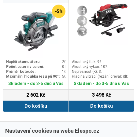
-5%
Napětí akumulátoru:
20 V
Akustický tlak: 96.
Počet baterií v balení:
0 ks
Akustický výkon: 107.
Průměr kotouče:
165 mm
Nepřesnost (K): 3.
Maximální hloubka řezu při 90°:
50 mm
Hladina vibrací (řezání dřeva): &lt;
2,5.
Skladem - do 3-5 dnů u Vás
Skladem - do 3-5 dnů u Vás
2 602 Kč
3 498 Kč
Do košíku
Do košíku
Zobrazit další
Nastavení cookies na webu Elespo.cz