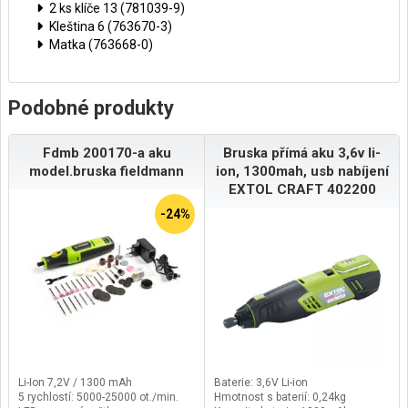
2 ks klíče 13 (781039-9)
Kleština 6 (763670-3)
Matka (763668-0)
Podobné produkty
Fdmb 200170-a aku
Bruska přímá aku 3,6v li-
model.bruska fieldmann
ion, 1300mah, usb nabíjení
EXTOL CRAFT 402200
-24%
Li-Ion 7,2V / 1300 mAh
Baterie: 3,6V Li-ion
5 rychlostí: 5000-25000 ot./min.
Hmotnost s baterií: 0,24kg