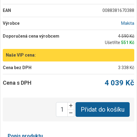
EAN
0088381670388
Výrobce
Makita
Doporučená cena výrobcem
4 590 Kč
Ušetříte
551 Kč
Naše VIP cena:
Cena bez DPH
3 338 Kč
4 039 Kč
Cena s DPH
Přidat do košíku
Popis produktu