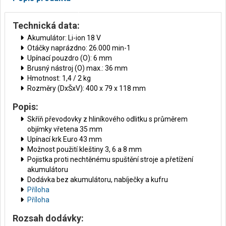
Technická data:
Akumulátor: Li-ion 18 V
Otáčky naprázdno: 26.000 min-1
Upínací pouzdro (O): 6 mm
Brusný nástroj (O) max.: 36 mm
Hmotnost: 1,4 / 2 kg
Rozměry (DxŠxV): 400 x 79 x 118 mm
Popis:
Skříň převodovky z hliníkového odlitku s průměrem
objímky vřetena 35 mm
Upínací krk Euro 43 mm
Možnost použití kleštiny 3, 6 a 8 mm
Pojistka proti nechtěnému spuštění stroje a přetížení
akumulátoru
Dodávka bez akumulátoru, nabíječky a kufru
Příloha
Příloha
Rozsah dodávky: