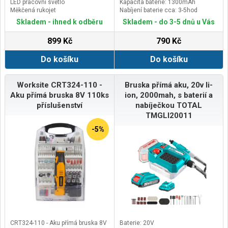
LED pracovní světlo
Kapacita baterie: 1300mAh
Měkčená rukojet
Nabíjení baterie cca: 3-5hod
Skladem - ihned k odběru
Skladem - do 3-5 dnů u Vás
899 Kč
790 Kč
Do košíku
Do košíku
Worksite CRT324-110 -
Bruska přímá aku, 20v li-
Aku přímá bruska 8V 110ks
ion, 2000mah, s baterií a
příslušenství
nabíječkou TOTAL
TMGLI20011
-5%
CRT324-110 - Aku přímá bruska 8V
Baterie: 20V