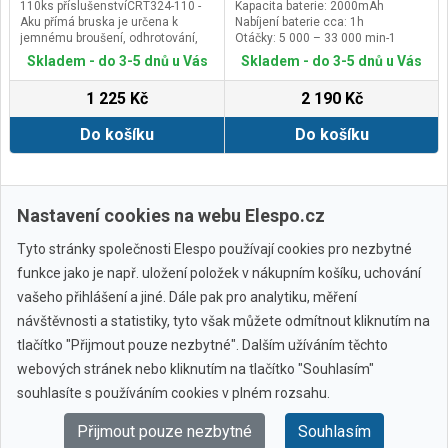
110ks příslušenstvíCRT324-110 -
Kapacita baterie: 2000mAh
Aku přímá bruska je určena k
Nabíjení baterie cca: 1h
jemnému broušení, odhrotování,
Otáčky: 5 000 – 33 000 min-1
frézování, gravírování, leštění a k
Skladem - do 3-5 dnů u Vás
Skladem - do 3-5 dnů u Vás
jemnému vrtání otvorů.&nbsp;
&nbsp;Nízká hmotnost, bateriový
1 225 Kč
2 190 Kč
pohon, malé rozměry, ergonomicky
tvarované tělo a gumové úchopové
Do košíku
Do košíku
části umožňují příjemné držení a
snadnou manipulaci při práci. Li-ion
akumulátor umožňuje aku brusku
kdykoliv dobíjet, aniž by se tím
snižovala kapacita akumulátoru. Li-
Zobrazit další
Nastavení cookies na webu Elespo.cz
ion akumulátor ztrácí energii
vlivem samovybíjení velmi pomalu
a vydrží dlouho nabitý.Hlavní
Tyto stránky společnosti Elespo používají cookies pro nezbytné
výhody
funkce jako je např. uložení položek v nákupním košíku, uchování
Li-Ion baterie&nbsp;El. regulace
otáček&nbsp;Měkká
vašeho přihlášení a jiné. Dále pak pro analytiku, měření
rukojeť&nbsp;Aretace
návštěvnosti a statistiky, tyto však můžete odmítnout kliknutím na
vřetene&nbsp;Idealni pro broušeni,
leštěni, čištěni, řezani a
tlačítko "Přijmout pouze nezbytné". Dalším užíváním těchto
rytiSoučásti dodávky přímé brusky
webových stránek nebo kliknutím na tlačítko "Souhlasím"
Všechny značky
CRT324-110
110 ks příslušenstvíKleština
souhlasíte s používáním cookies v plném rozsahu.
průměr 1,6mm, 2,4 mm, 3,2
mmPlastové balení
Přijmout pouze nezbytné
Souhlasím
© 2010 - 2026 Elespo.cz