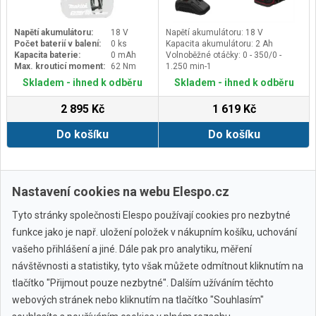
Napětí akumulátoru:
18 V
Napětí akumulátoru: 18 V
Počet baterií v balení:
0 ks
Kapacita akumulátoru: 2 Ah
Kapacita baterie:
0 mAh
Volnoběžné otáčky: 0 - 350/0 -
Max. krouticí moment:
62 Nm
1.250 min-1
Stupně krouticího momentu: 19 + 1
Skladem - ihned k odběru
Skladem - ihned k odběru
2 895 Kč
1 619 Kč
Do košíku
Do košíku
Zobrazit další
Nastavení cookies na webu Elespo.cz
Tyto stránky společnosti Elespo používají cookies pro nezbytné
funkce jako je např. uložení položek v nákupním košíku, uchování
vašeho přihlášení a jiné. Dále pak pro analytiku, měření
návštěvnosti a statistiky, tyto však můžete odmítnout kliknutím na
tlačítko "Přijmout pouze nezbytné". Dalším užíváním těchto
webových stránek nebo kliknutím na tlačítko "Souhlasím"
Všechny značky