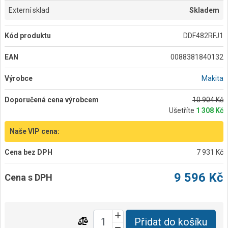
Externí sklad
Skladem
Kód produktu
DDF482RFJ1
EAN
0088381840132
Výrobce
Makita
Doporučená cena výrobcem
10 904 Kč
Ušetříte
1 308 Kč
Naše VIP cena:
Cena bez DPH
7 931 Kč
9 596 Kč
Cena s DPH
Přidat do košíku