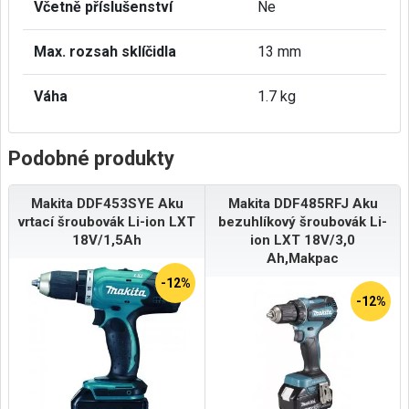
Včetně příslušenství
Ne
Max. rozsah sklíčidla
13 mm
Váha
1.7 kg
Podobné produkty
Makita DDF453SYE Aku
Makita DDF485RFJ Aku
vrtací šroubovák Li-ion LXT
bezuhlíkový šroubovák Li-
18V/1,5Ah
ion LXT 18V/3,0
Ah,Makpac
-12%
-12%