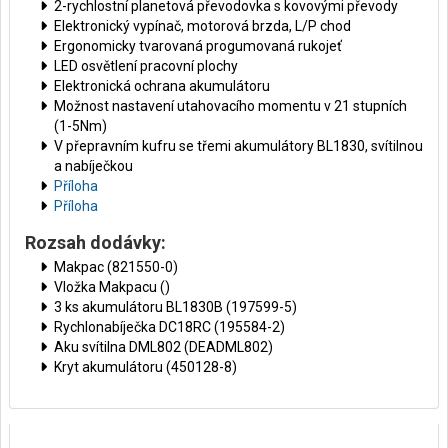
2-rychlostní planetová převodovka s kovovými převody
Elektronický vypínač, motorová brzda, L/P chod
Ergonomicky tvarovaná progumovaná rukojeť
LED osvětlení pracovní plochy
Elektronická ochrana akumulátoru
Možnost nastavení utahovacího momentu v 21 stupních
(1-5Nm)
V přepravním kufru se třemi akumulátory BL1830, svítilnou
a nabíječkou
Příloha
Příloha
Rozsah dodávky:
Makpac (821550-0)
Vložka Makpacu ()
3 ks akumulátoru BL1830B (197599-5)
Rychlonabíječka DC18RC (195584-2)
Aku svítilna DML802 (DEADML802)
Kryt akumulátoru (450128-8)