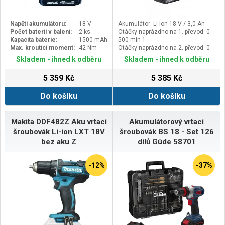
Napětí akumulátoru:
18 V
Akumulátor: Li-ion 18 V / 3,0 Ah
Počet baterií v balení:
2 ks
Otáčky naprázdno na 1. převod: 0 -
Kapacita baterie:
1500 mAh
500 min-1
Max. krouticí moment:
42 Nm
Otáčky naprázdno na 2. převod: 0 -
1.900 min-1
Skladem - ihned k odběru
Skladem - ihned k odběru
Rozsah upínání sklíčidla: 1,5 - 13
mm
5 359 Kč
5 385 Kč
Do košíku
Do košíku
Makita DDF482Z Aku vrtací
Akumulátorový vrtací
šroubovák Li-ion LXT 18V
šroubovák BS 18 - Set 126
bez aku Z
dílů Güde 58701
-12%
-37%