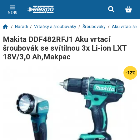
MENU
Nářadí
Vrtačky a šroubováky
Šroubováky
Aku vrtací šro
Makita DDF482RFJ1 Aku vrtací
šroubovák se svítilnou 3x Li-ion LXT
18V/3,0 Ah,Makpac
-12%