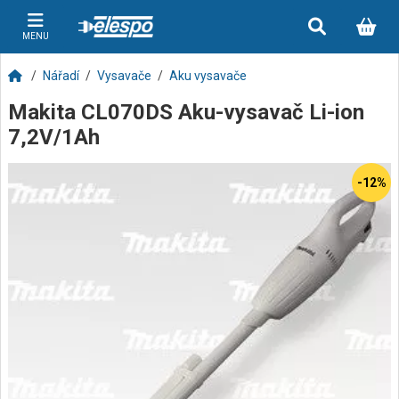
MENU
Nářadí
Vysavače
Aku vysavače
Makita CL070DS Aku-vysavač Li-ion
7,2V/1Ah
-12%