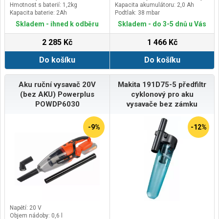
Hmotnost s baterií: 1,2kg
Kapacita akumulátoru: 2,0 Ah
Kapacita baterie: 2Ah
Podtlak: 38 mbar
Skladem - ihned k odběru
Skladem - do 3-5 dnů u Vás
2 285 Kč
1 466 Kč
Do košíku
Do košíku
Aku ruční vysavač 20V
Makita 191D75-5 předfiltr
(bez AKU) Powerplus
cyklonový pro aku
POWDP6030
vysavače bez zámku
-9%
-12%
Napětí: 20 V
Objem nádoby: 0,6 l