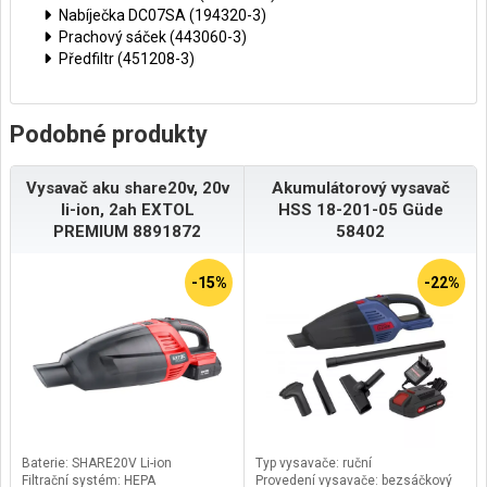
Nabíječka DC07SA (194320-3)
Prachový sáček (443060-3)
Předfiltr (451208-3)
Podobné produkty
Vysavač aku share20v, 20v
Akumulátorový vysavač
li-ion, 2ah EXTOL
HSS 18-201-05 Güde
PREMIUM 8891872
58402
-15%
-22%
Baterie: SHARE20V Li-ion
Typ vysavače: ruční
Filtrační systém: HEPA
Provedení vysavače: bezsáčkový