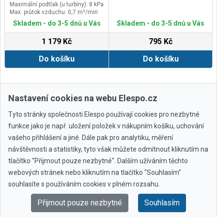
Maximální podtlak (u turbíny): 8 kPa
Max. průtok vzduchu: 0,7 m³/min
Skladem - do 3-5 dnů u Vás
Skladem - do 3-5 dnů u Vás
1 179 Kč
795 Kč
Do košíku
Do košíku
Zobrazit další
Nastavení cookies na webu Elespo.cz
Tyto stránky společnosti Elespo používají cookies pro nezbytné
funkce jako je např. uložení položek v nákupním košíku, uchování
vašeho přihlášení a jiné. Dále pak pro analytiku, měření
návštěvnosti a statistiky, tyto však můžete odmítnout kliknutím na
tlačítko "Přijmout pouze nezbytné". Dalším užíváním těchto
webových stránek nebo kliknutím na tlačítko "Souhlasím"
Všechny značky
souhlasíte s používáním cookies v plném rozsahu.
Přijmout pouze nezbytné
Souhlasím
© 2010 - 2026 Elespo.cz