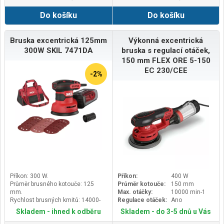
Do košíku
Do košíku
Bruska excentrická 125mm
Výkonná excentrická
300W SKIL 7471DA
bruska s regulací otáček,
150 mm FLEX ORE 5-150
EC 230/CEE
-2%
Příkon: 300 W.
Příkon:
400 W
Průměr brusného kotouče: 125
Průměr kotouče:
150 mm
mm.
Max. otáčky:
10000 min-1
Rychlost brusných kmitů: 14000-
Regulace otáček:
Ano
26000 /min.
Skladem - ihned k odběru
Skladem - do 3-5 dnů u Vás
Průměr brusných kmitů: 2.7 mm.