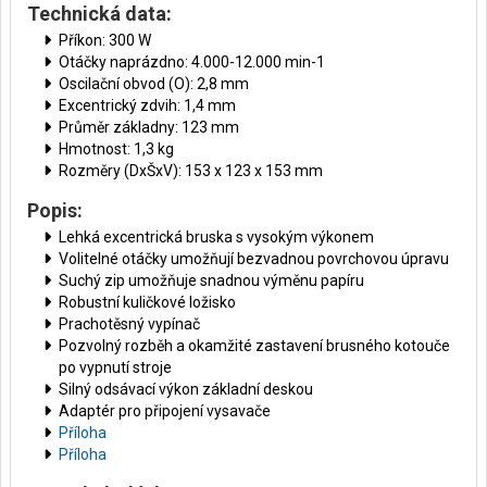
Technická data:
Příkon: 300 W
Otáčky naprázdno: 4.000-12.000 min-1
Oscilační obvod (O): 2,8 mm
Excentrický zdvih: 1,4 mm
Průměr základny: 123 mm
Hmotnost: 1,3 kg
Rozměry (DxŠxV): 153 x 123 x 153 mm
Popis:
Lehká excentrická bruska s vysokým výkonem
Volitelné otáčky umožňují bezvadnou povrchovou úpravu
Suchý zip umožňuje snadnou výměnu papíru
Robustní kuličkové ložisko
Prachotěsný vypínač
Pozvolný rozběh a okamžité zastavení brusného kotouče
po vypnutí stroje
Silný odsávací výkon základní deskou
Adaptér pro připojení vysavače
Příloha
Příloha