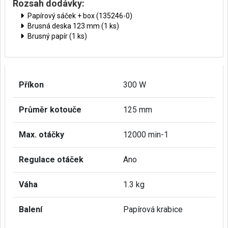
Rozsah dodávky:
Papírový sáček + box (135246-0)
Brusná deska 123 mm (1 ks)
Brusný papír (1 ks)
Příkon
300 W
Průměr kotouče
125 mm
Max. otáčky
12000 min-1
Regulace otáček
Ano
Váha
1.3 kg
Balení
Papírová krabice