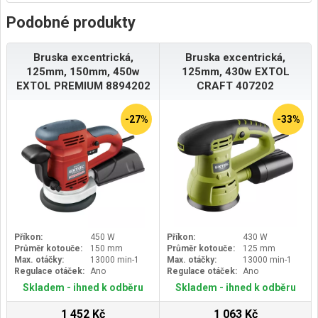
Podobné produkty
Bruska excentrická,
Bruska excentrická,
125mm, 150mm, 450w
125mm, 430w EXTOL
EXTOL PREMIUM 8894202
CRAFT 407202
-27%
-33%
Příkon:
450 W
Příkon:
430 W
Průměr kotouče:
150 mm
Průměr kotouče:
125 mm
Max. otáčky:
13000 min-1
Max. otáčky:
13000 min-1
Regulace otáček:
Ano
Regulace otáček:
Ano
Skladem - ihned k odběru
Skladem - ihned k odběru
1 452 Kč
1 063 Kč