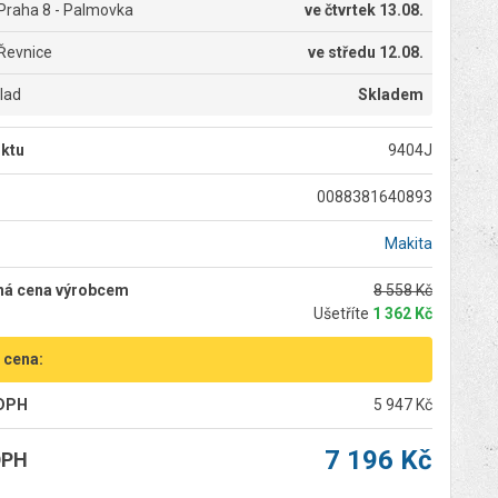
Praha 8 - Palmovka
ve
čtvrtek 13.08.
Řevnice
ve
středu 12.08.
klad
Skladem
ktu
9404J
0088381640893
Makita
ná cena výrobcem
8 558 Kč
Ušetříte
1 362 Kč
 cena:
 DPH
5 947 Kč
7 196 Kč
DPH