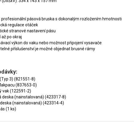
 (DxŠxV): 334 x 143 x 157 mm
 profesionální pásová bruska s dokonalým rozložením hmotnosti
ická regulace otáček
ické stranové nastavení pásu
 až po okraj
sávací výkon do vaku nebo možnost připojení vysavače
itelné příslušenství je možné objednat brusné rámy
odávky:
(Typ 3) (821551-8)
Makpacu (837653-0)
ý vak (122591-2)
á deska (nainstalovaná) (423317-8)
deska (nainstalovaná) (423314-4)
ás (1 ks)