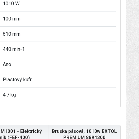
1010 W
100 mm
610 mm
440 min-1
Ano
Plastový kufr
4.7 kg
M1001 - Elektrický
Bruska pásová, 1010w EXTOL
lník (FEF-400)
PREMIUM 8894300