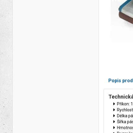
Popis prod
Technická
Příkon: 
Rychlost
Délka p
Šířka p
Hmotnost