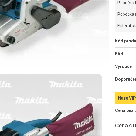
Pobočka 
Pobočka 
Externí s
Kód produ
EAN
Výrobce
Doporuče
Naše VIP
Cena bez
Cena s 