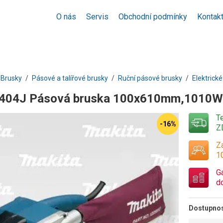
O nás
Servis
Obchodní podmínky
Kontak
Brusky
Pásové a talířové brusky
Ruční pásové brusky
Elektrick
9404J Pásová bruska 100x610mm,1010W
T
-16%
Z
Za
1
G
d
Dostupno