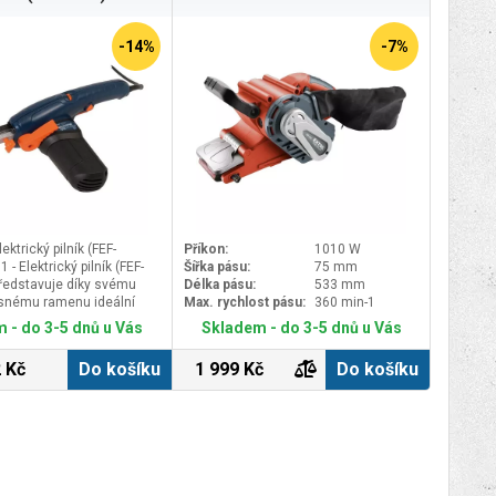
-14%
-7%
ektrický pilník (FEF-
Příkon:
1010 W
- Elektrický pilník (FEF-
Šířka pásu:
75 mm
ředstavuje díky svému
Délka pásu:
533 mm
snému ramenu ideální
Max. rychlost pásu:
360 min-1
vání, odstraňování rzi,
 - do 3-5 dnů u Vás
Skladem - do 3-5 dnů u Vás
 otřepů a broušení v
tupných místech. S jeho
 Kč
Do košíku
1 999 Kč
Do košíku
dno dosáhnete
ýsledků při práci s
stem a kovem&nbsp;
ontrola a dokonalé
ovrchů díky variabilním
stému vystřeďování pásu,
 rukojeti a účinnému