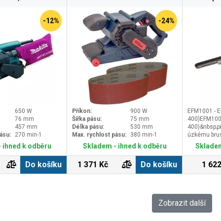
-12%
-24%
650 W
Příkon:
900 W
EFM1001 - El
76 mm
Šířka pásu:
75 mm
400)EFM1001 
457 mm
Délka pásu:
530 mm
400)&nbsp;p
ásu:
270 min-1
Max. rychlost pásu:
380 min-1
úzkému bru
nářadí k pilo
 ihned k odběru
Skladem - ihned k odběru
Skladem
odstraňování
obtížně přís
Do košíku
1 371 Kč
Do košíku
1 622
pomocí sna
dokonalých v
dřevem, pla
Optimální k
opracování p
Zobrazit další
otáčkám, sy
ergonomické