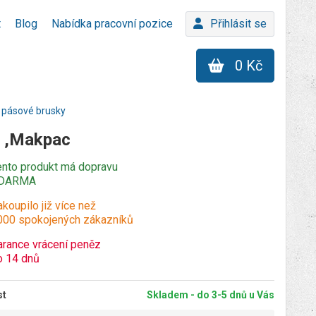
t
Blog
Nabídka pracovní pozice
Přihlásit se
0 Kč
é pásové brusky
 ,Makpac
ento produkt má dopravu
DARMA
koupilo již více než
000 spokojených zákazníků
arance vrácení peněz
o 14 dnů
st
Skladem - do 3-5 dnů u Vás