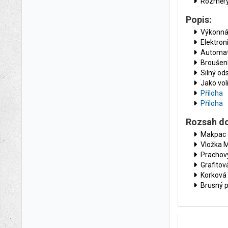
Rozměry
Popis:
Výkonná
Elektron
Automat
Broušení
Silný od
Jako vol
Příloha
Příloha
Rozsah d
Makpac 
Vložka 
Prachov
Grafitov
Korková 
Brusný p