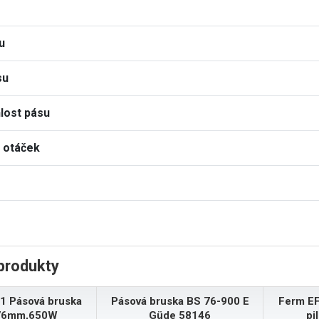
u
su
lost pásu
 otáček
produkty
1 Pásová bruska
Pásová bruska BS 76-900 E
Ferm EF
76mm,650W
Güde 58146
pi