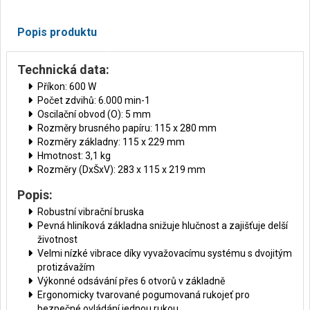
Popis produktu
Technická data:
Příkon: 600 W
Počet zdvihů: 6.000 min-1
Oscilační obvod (O): 5 mm
Rozměry brusného papíru: 115 x 280 mm
Rozměry základny: 115 x 229 mm
Hmotnost: 3,1 kg
Rozměry (DxŠxV): 283 x 115 x 219 mm
Popis:
Robustní vibrační bruska
Pevná hliníková základna snižuje hlučnost a zajišťuje delší
životnost
Velmi nízké vibrace díky vyvažovacímu systému s dvojitým
protizávažím
Výkonné odsávání přes 6 otvorů v základně
Ergonomicky tvarované pogumovaná rukojeť pro
bezpečné ovládání jednou rukou