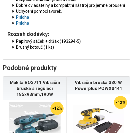
Dobře ovladatelný a kompaktní nástroj pro jemné broušení
Uchycení pomocí svorek.
Příloha
Příloha
Rozsah dodávky:
Papírový sáček + držák (193294-5)
Brusný kotouč (1 ks)
Podobné produkty
Makita BO3711 Vibrační
Vibrační bruska 330 W
bruska s regulací
Powerplus POWX0441
185x93mm,190W
-12%
-12%