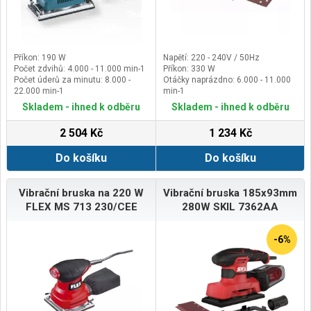
Příkon: 190 W
Napětí: 220 - 240V / 50Hz
Počet zdvihů: 4.000 - 11.000 min-1
Příkon: 330 W
Počet úderů za minutu: 8.000 -
Otáčky naprázdno: 6.000 - 11.000
22.000 min-1
min-1
Oscilační obvod (O): 2 mm
Oscilační rychlost: 12.000 - 22.000
Skladem - ihned k odběru
Skladem - ihned k odběru
min-1
2 504 Kč
1 234 Kč
Do košíku
Do košíku
Vibrační bruska na 220 W
Vibrační bruska 185x93mm
FLEX MS 713 230/CEE
280W SKIL 7362AA
-6%