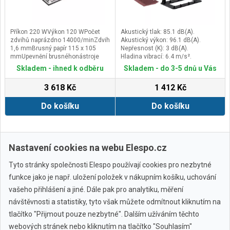
Příkon 220 WVýkon 120 WPočet
Akustický tlak: 85.1 dB(A).
zdvihů naprázdno 14000/minZdvih
Akustický výkon: 96.1 dB(A).
1,6 mmBrusný papír 115 x 105
Nepřesnost (K): 3 dB(A).
mmUpevnění brusnéhonástroje
Hladina vibrací: 6.4 m/s².
suchý zip/svorkaDélka kabelu 4,0
Skladem - ihned k odběru
Skladem - do 3-5 dnů u Vás
mHmotnost 1,2 kg
3 618 Kč
1 412 Kč
Do košíku
Do košíku
Zobrazit další
Nastavení cookies na webu Elespo.cz
Tyto stránky společnosti Elespo používají cookies pro nezbytné
funkce jako je např. uložení položek v nákupním košíku, uchování
vašeho přihlášení a jiné. Dále pak pro analytiku, měření
návštěvnosti a statistiky, tyto však můžete odmítnout kliknutím na
tlačítko "Přijmout pouze nezbytné". Dalším užíváním těchto
webových stránek nebo kliknutím na tlačítko "Souhlasím"
Všechny značky