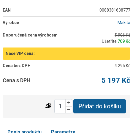
EAN
0088381638777
Výrobce
Makita
Doporučená cena výrobcem
5 906 Kč
Ušetříte
709 Kč
Naše VIP cena:
Cena bez DPH
4 295 Kč
5 197 Kč
Cena s DPH
Přidat do košíku
Popis produktu
Parametry