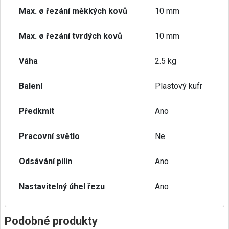
Max. ø řezání měkkých kovů
10 mm
Max. ø řezání tvrdých kovů
10 mm
Váha
2.5 kg
Balení
Plastový kufr
Předkmit
Ano
Pracovní světlo
Ne
Odsávání pilin
Ano
Nastavitelný úhel řezu
Ano
Podobné produkty