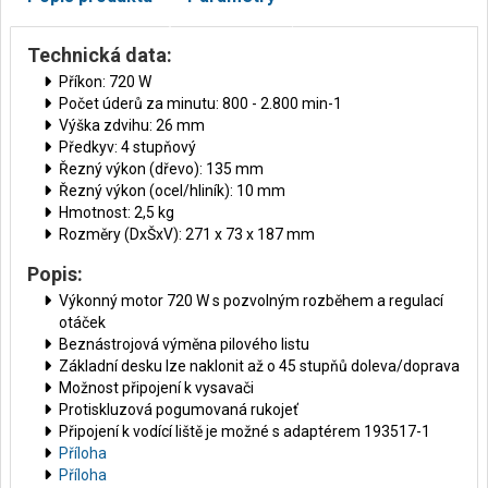
Technická data:
Příkon: 720 W
Počet úderů za minutu: 800 - 2.800 min-1
Výška zdvihu: 26 mm
Předkyv: 4 stupňový
Řezný výkon (dřevo): 135 mm
Řezný výkon (ocel/hliník): 10 mm
Hmotnost: 2,5 kg
Rozměry (DxŠxV): 271 x 73 x 187 mm
Popis:
Výkonný motor 720 W s pozvolným rozběhem a regulací
otáček
Beznástrojová výměna pilového listu
Základní desku lze naklonit až o 45 stupňů doleva/doprava
Možnost připojení k vysavači
Protiskluzová pogumovaná rukojeť
Připojení k vodící liště je možné s adaptérem 193517-1
Příloha
Příloha