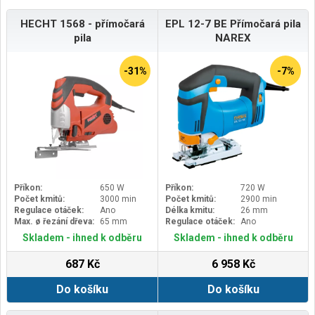
HECHT 1568 - přímočará
EPL 12-7 BE Přímočará pila
pila
NAREX
-31%
-7%
Příkon:
650 W
Příkon:
720 W
Počet kmitů:
3000 min
Počet kmitů:
2900 min
Regulace otáček:
Ano
Délka kmitu:
26 mm
Max. ø řezání dřeva:
65 mm
Regulace otáček:
Ano
Skladem - ihned k odběru
Skladem - ihned k odběru
687 Kč
6 958 Kč
Do košíku
Do košíku