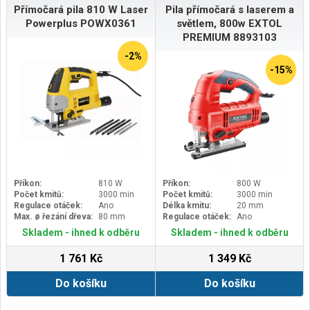
Přímočará pila 810 W Laser
Pila přímočará s laserem a
Powerplus POWX0361
světlem, 800w EXTOL
PREMIUM 8893103
-2%
-15%
Příkon:
810 W
Příkon:
800 W
Počet kmitů:
3000 min
Počet kmitů:
3000 min
Regulace otáček:
Ano
Délka kmitu:
20 mm
Max. ø řezání dřeva:
80 mm
Regulace otáček:
Ano
Skladem - ihned k odběru
Skladem - ihned k odběru
1 761 Kč
1 349 Kč
Do košíku
Do košíku