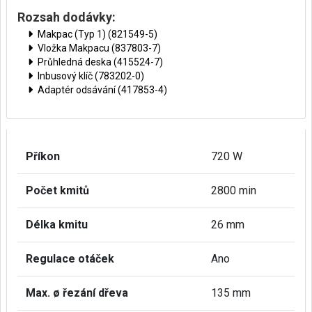
Rozsah dodávky:
Makpac (Typ 1) (821549-5)
Vložka Makpacu (837803-7)
Průhledná deska (415524-7)
Inbusový klíč (783202-0)
Adaptér odsávání (417853-4)
Příkon
720 W
Počet kmitů
2800 min
Délka kmitu
26 mm
Regulace otáček
Ano
Max. ø řezání dřeva
135 mm