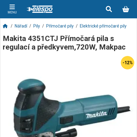
MENU
Nářadí
Pily
Přímočaré pily
Elektrické přímočaré pily
Makita 4351CTJ Přímočará pila s
regulací a předkyvem,720W, Makpac
-12%