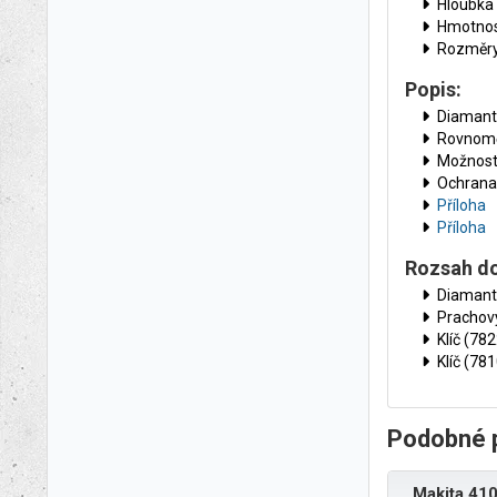
Hloubka
Hmotnost
Rozměry
Popis:
Diamanto
Rovnomě
Možnost 
Ochrana 
Příloha
Příloha
Rozsah d
Diamant
Prachov
Klíč (78
Klíč (78
Podobné 
Makita 41