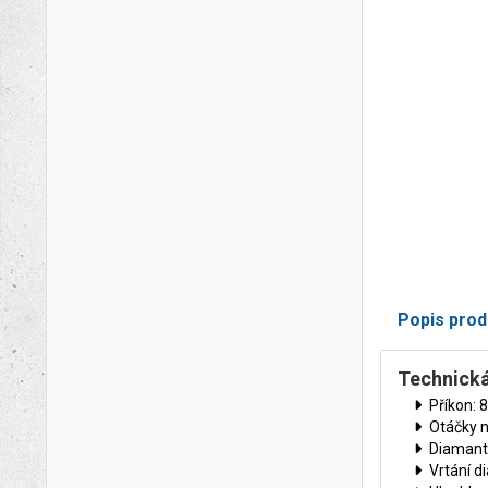
Popis prod
Technická
Příkon: 
Otáčky 
Diamanto
Vrtání 