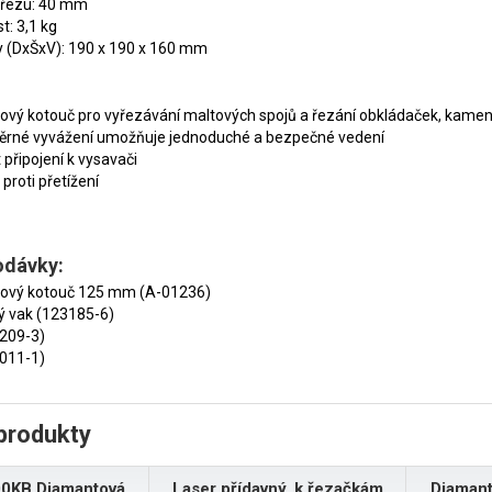
 řezu: 40 mm
: 3,1 kg
 (DxŠxV): 190 x 190 x 160 mm
vý kotouč pro vyřezávání maltových spojů a řezání obkládaček, kame
rné vyvážení umožňuje jednoduché a bezpečné vedení
připojení k vysavači
proti přetížení
odávky:
ový kotouč 125 mm (A-01236)
ý vak (123185-6)
2209-3)
1011-1)
produkty
00KB Diamantová
Laser přídavný, k řezačkám
Diamant