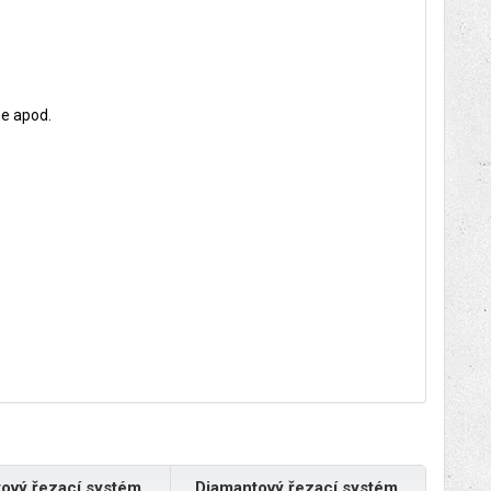
ne apod.
ový řezací systém,
Diamantový řezací systém,