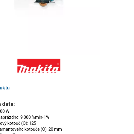
uktu
 data:
800 W
naprázdno: 9.000 %min-1%
vý kotouč (O): 125
diamantového kotouče (O): 20 mm