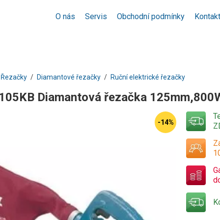
O nás
Servis
Obchodní podmínky
Kontak
Řezačky
Diamantové řezačky
Ruční elektrické řezačky
4105KB Diamantová řezačka 125mm,800
T
-14%
Z
Za
1
G
d
K