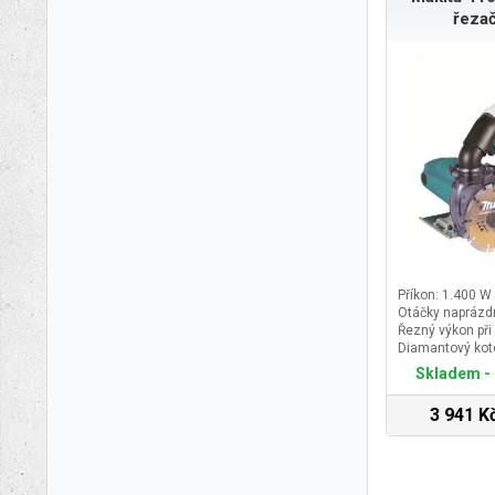
řeza
Příkon: 1.400 W
Otáčky naprázd
Řezný výkon při
Diamantový kot
Skladem - 
3 941 K