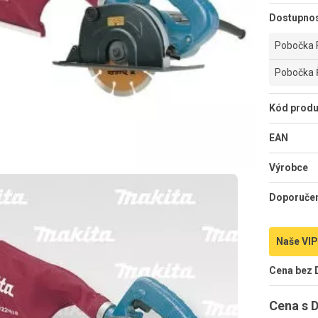
Dostupno
Pobočka 
Pobočka 
Kód produ
EAN
Výrobce
Doporuče
Naše VIP
Cena bez
Cena s 