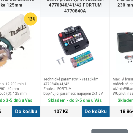
čka 125mm
4770840/41/42 FORTUM
230 mm
4770840A
-12%
Technické parametry: k řezačkám
Max. Ø bru
no: 12.200 min-1
4770840/41/42
otáček při 
 90°: 40 mm
Značka: FORTUM
ot/minPřík
ouč (O): 125 mm
Doplňující parametr: napájení 2x1,5V
WUpnutí nás
AAA baterie, dodáváno včetně baterií a
vodící lišt
do 3-5 dnů u Vás
Skladem - do 3-5 dnů u Vás
Skladem
2ks šroubků potřebných pro instalaci
krčku64 mm
na řezačku
(d x š x v, 
č
Do košíku
107 Kč
Do košíku
18 86
x 195 x 29
odsávacího 