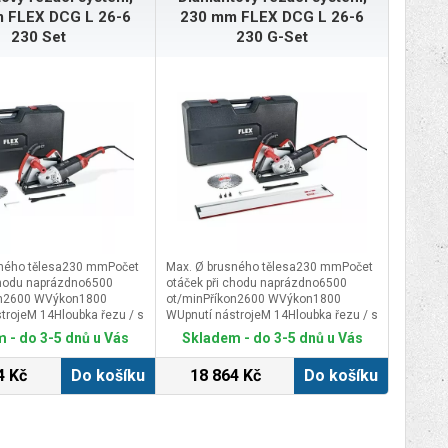
 FLEX DCG L 26-6
230 mm FLEX DCG L 26-6
230 Set
230 G-Set
sného tělesa230 mmPočet
Max. Ø brusného tělesa230 mmPočet
chodu naprázdno6500
otáček při chodu naprázdno6500
on2600 WVýkon1800
ot/minPříkon2600 WVýkon1800
trojeM 14Hloubka řezu / s
WUpnutí nástrojeM 14Hloubka řezu / s
ou60 / 55 mmØ upínacího
vodící lištou60 / 55 mmØ upínacího
 - do 3-5 dnů u Vás
Skladem - do 3-5 dnů u Vás
Délka kabelu4,0 mRozměr
krčku64 mmDélka kabelu4,0 mRozměr
včetně odsávacího krytu)610
(d x š x v, včetně odsávacího krytu)610
4 Kč
Do košíku
18 864 Kč
Do košíku
0 mmHmotnost včetně
x 195 x 290 mmHmotnost včetně
krytu9,18 kg
odsávacího krytu9,18 kg