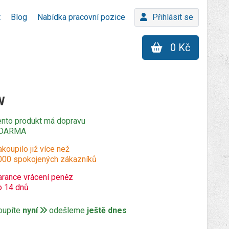
t
Blog
Nabídka pracovní pozice
Přihlásit se
0 Kč
W
ento produkt má dopravu
DARMA
koupilo již více než
000 spokojených zákazníků
arance vrácení peněz
o 14 dnů
oupíte
nyní
odešleme
ještě dnes