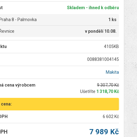
st
Skladem - ihned k odběru
Praha 8 - Palmovka
1 ks
Řevnice
v
pondělí 10.08.
ktu
4105KB
0088381004145
Makita
ná cena výrobcem
9 307,70 Kč
Ušetříte
1 318,70 Kč
 cena:
 DPH
6 602 Kč
7 989 Kč
DPH