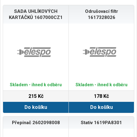
SADA UHLÍKOVÝCH
Odrušovací filtr
KARTÁČKŮ 1607000CZ1
1617328026
Skladem - ihned k odběru
Skladem - ihned k odběru
215 Kč
178 Kč
Do košíku
Do košíku
Přepínač 2602098008
Stativ 1619PA8301