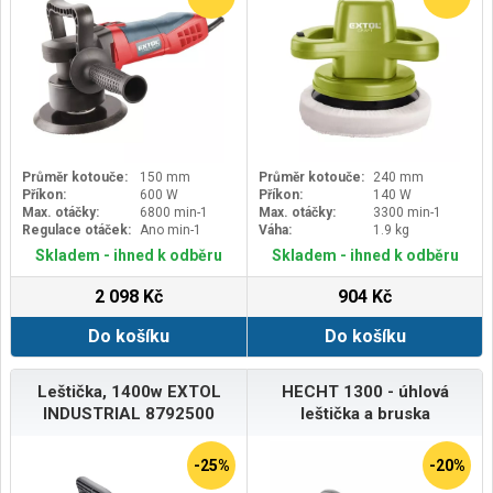
Průměr kotouče:
150 mm
Průměr kotouče:
240 mm
Příkon:
600 W
Příkon:
140 W
Max. otáčky:
6800 min-1
Max. otáčky:
3300 min-1
Regulace otáček:
Ano min-1
Váha:
1.9 kg
Skladem - ihned k odběru
Skladem - ihned k odběru
2 098 Kč
904 Kč
Do košíku
Do košíku
Leštička, 1400w EXTOL
HECHT 1300 - úhlová
INDUSTRIAL 8792500
leštička a bruska
-25%
-20%