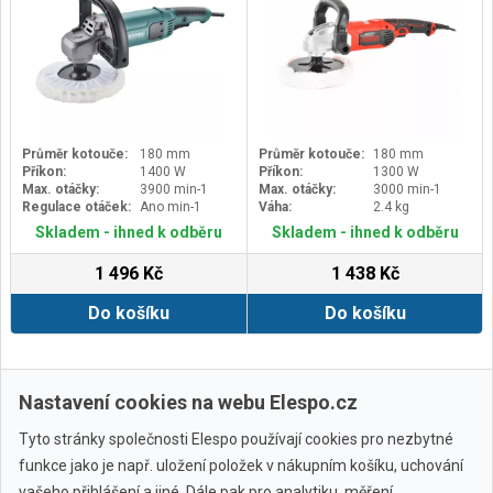
Průměr kotouče:
180 mm
Průměr kotouče:
180 mm
Příkon:
1400 W
Příkon:
1300 W
Max. otáčky:
3900 min-1
Max. otáčky:
3000 min-1
Regulace otáček:
Ano min-1
Váha:
2.4 kg
Skladem - ihned k odběru
Skladem - ihned k odběru
1 496 Kč
1 438 Kč
Do košíku
Do košíku
Zobrazit další
Nastavení cookies na webu Elespo.cz
Tyto stránky společnosti Elespo používají cookies pro nezbytné
funkce jako je např. uložení položek v nákupním košíku, uchování
vašeho přihlášení a jiné. Dále pak pro analytiku, měření