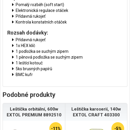
Pomalý rozběh (soft start)
Elektronická regulace otáček
Přídavná rukojeť
Kontrola konstatních otáček
Rozsah dodávky:
Přídavná rukojeť
1x HEX klíč
1 podložka se suchým zipem
1 pěnová podložka se suchým zipem
1 leštící kotouč
5ks brusných papírů
BMC kufr
Podobné produkty
Leštička orbitální, 600w
Leštička karoserií, 140w
EXTOL PREMIUM 8892510
EXTOL CRAFT 403300
-11%
-5%