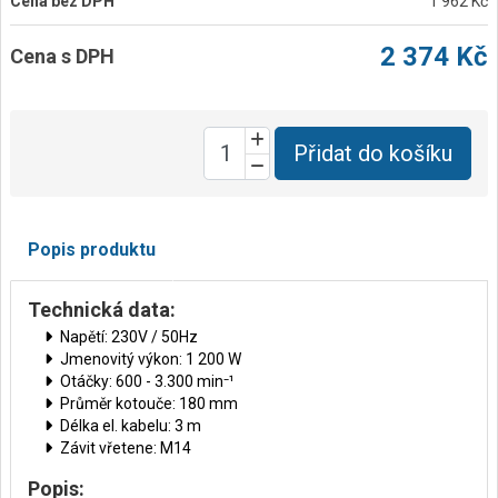
Cena bez DPH
1 962 Kč
2 374 Kč
Cena s DPH
Přidat do košíku
Popis produktu
Technická data:
Napětí: 230V / 50Hz
Jmenovitý výkon: 1 200 W
Otáčky: 600 - 3.300 min⁻¹
Průměr kotouče: 180 mm
Délka el. kabelu: 3 m
Závit vřetene: M14
Popis: