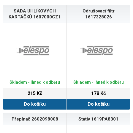
SADA UHLÍKOVÝCH
Odrušovací filtr
KARTÁČKŮ 1607000CZ1
1617328026
Skladem - ihned k odběru
Skladem - ihned k odběru
215 Kč
178 Kč
Do košíku
Do košíku
Přepínač 2602098008
Stativ 1619PA8301