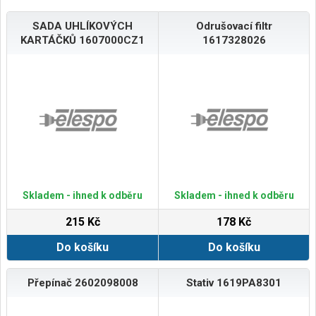
SADA UHLÍKOVÝCH
Odrušovací filtr
KARTÁČKŮ 1607000CZ1
1617328026
Skladem - ihned k odběru
Skladem - ihned k odběru
215 Kč
178 Kč
Do košíku
Do košíku
Přepínač 2602098008
Stativ 1619PA8301