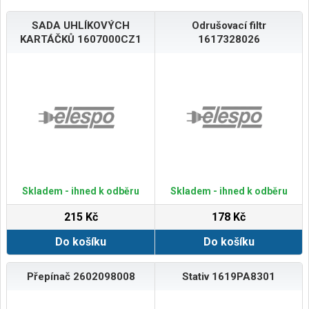
SADA UHLÍKOVÝCH
Odrušovací filtr
KARTÁČKŮ 1607000CZ1
1617328026
Skladem - ihned k odběru
Skladem - ihned k odběru
215 Kč
178 Kč
Do košíku
Do košíku
Přepínač 2602098008
Stativ 1619PA8301