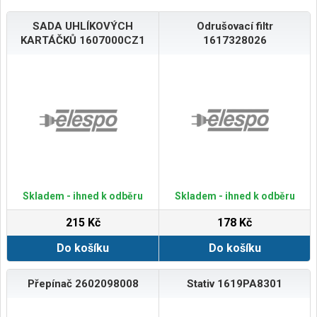
SADA UHLÍKOVÝCH
Odrušovací filtr
KARTÁČKŮ 1607000CZ1
1617328026
Skladem - ihned k odběru
Skladem - ihned k odběru
215 Kč
178 Kč
Do košíku
Do košíku
Přepínač 2602098008
Stativ 1619PA8301