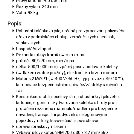
Pilový kotouč: 700 x 30 mm
Řezný výkon: 240 mm
Váha: 98 kg
Popis:
Robustní kolébková pila, určená pro zpracování palivového
dřeva v podmínkách chalup, zemědělských usedlostí,
venkovských
hospodářství apod.
Řezání kulatiny/trámů (→ min./max
průměr: 80/270 mm, min./max
délka: 500/1.000 mm), zpětný posuv podávací kolébky
(→ tlakem vratné pružiny), elektronická brzda motoru.
Motor 5,2 kW/P1 (→ 400 V~50 Hz, typ provozu: S6/40 %),
kombinace bezpečnostního spínače/zástrčky s měničem
fází.
Konstrukce: stabilní ocelový rám, robustní kryt pilového
kotouče, ergonomicky tvarovaná kolébka s hroty proti
protáčení řezaného materiálu/madlem pro bezpečné
navádění, transportní podvozek s celogumovými
pojezdovými koly, kovové části s povrchovou
úpravou práškovým lakem.
Výbava: pilový kotouč HM 700 x 30 x 3,2 mm/56 z.