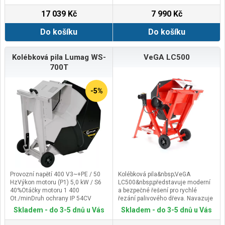
17 039 Kč
7 990 Kč
Do košíku
Do košíku
Kolébková pila Lumag WS-
VeGA LC500
700T
-5%
Provozní napětí 400 V3~+PE / 50
Kolébková pila&nbsp;VeGA
HzVýkon motoru (P1) 5,0 kW / S6
LC500&nbsp;představuje moderní
40%Otáčky motoru 1 400
a bezpečné řešení pro rychlé
Ot./minDruh ochrany IP 54CV
řezání palivového dřeva. Navazuje
pilový kotouč-Ø 700 mmVnitřní Ø
na osvědčený princip klasických
Skladem - do 3-5 dnů u Vás
Skladem - do 3-5 dnů u Vás
kotouče 30 mmPočet zubů
cirkulárek, ale díky kolébkovému
60Řezný výkon - Ø (min/max) 80 -
podavači nabízí výrazně vyšší