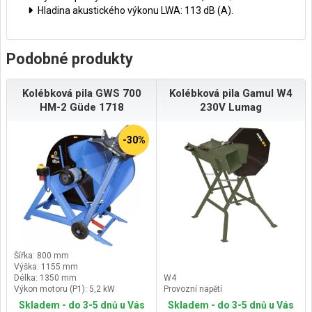
Hladina akustického výkonu LWA: 113 dB (A).
Podobné produkty
Kolébková pila GWS 700
Kolébková pila Gamul W4
HM-2 Güde 1718
230V Lumag
-30%
Šířka: 800 mm
Výška: 1155 mm
Délka: 1350 mm
W4
Výkon motoru (P1): 5,2 kW
Provozní napětí
Skladem - do 3-5 dnů u Vás
Skladem - do 3-5 dnů u Vás