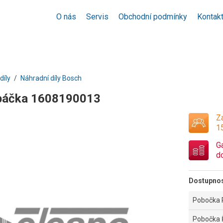
O nás
Servis
Obchodní podmínky
Kontak
díly
Náhradní díly Bosch
 páčka 1608190013
Za
1
G
d
Dostupno
Pobočka 
Pobočka 