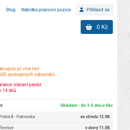
t
Blog
Nabídka pracovní pozice
Přihlásit se
0 Kč
koupilo již více než
500 spokojených zákazníků
arance vrácení peněz
o 14 dnů
st
Skladem - do 3-5 dnů u Vás
Praha 8 - Palmovka
ve
středu 12.08.
Řevnice
v
úterý 11.08.