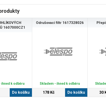
produkty
UHLÍKOVÝCH
Odrušovací filtr 1617328026
Přep
Ů 1607000CZ1
 ihned k odběru
Skladem - ihned k odběru
Sklade
Do košíku
178 Kč
Do košíku
30 