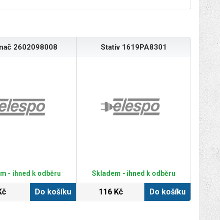
ínač 2602098008
Stativ 1619PA8301
m - ihned k odběru
Skladem - ihned k odběru
Kč
Do košíku
116 Kč
Do košíku