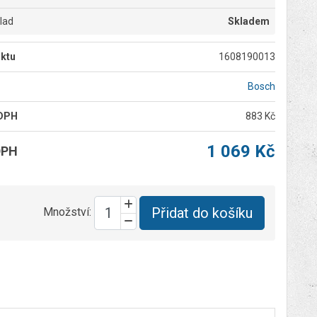
klad
Skladem
ktu
1608190013
Bosch
 DPH
883 Kč
1 069 Kč
DPH
Přidat do košíku
Množství: