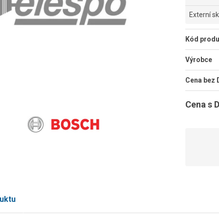
Externí s
Kód produ
Výrobce
Cena bez
Cena s 
uktu