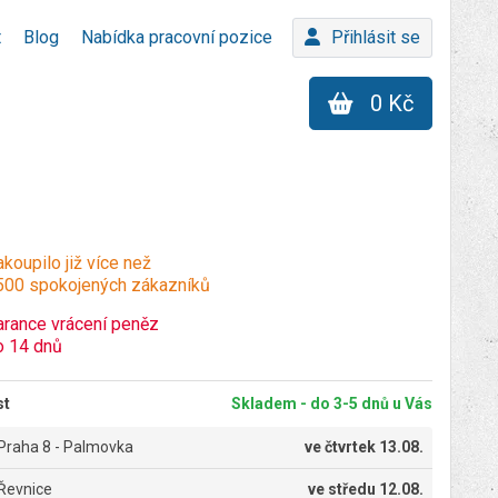
t
Blog
Nabídka pracovní pozice
Přihlásit se
0 Kč
koupilo již více než
500 spokojených zákazníků
arance vrácení peněz
o 14 dnů
st
Skladem - do 3-5 dnů u Vás
Praha 8 - Palmovka
ve
čtvrtek 13.08.
Řevnice
ve
středu 12.08.