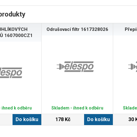
produkty
UHLÍKOVÝCH
Odrušovací filtr 1617328026
Přep
Ů 1607000CZ1
 ihned k odběru
Skladem - ihned k odběru
Sklade
Do košíku
178 Kč
Do košíku
30 