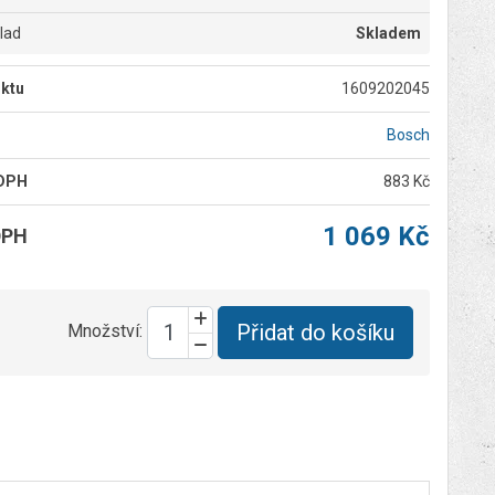
klad
Skladem
ktu
1609202045
Bosch
 DPH
883 Kč
1 069 Kč
DPH
Přidat do košíku
Množství: