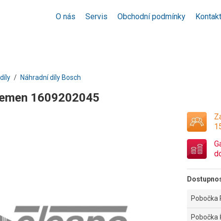
O nás
Servis
Obchodní podmínky
Kontak
díly
Náhradní díly Bosch
 řemen 1609202045
Za
1
G
d
Dostupno
Pobočka 
Pobočka 