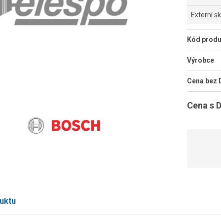
Externí s
Kód produ
Výrobce
Cena bez
Cena s 
uktu