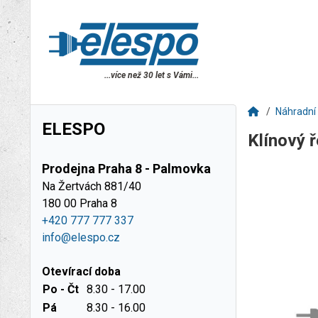
...více než 30 let s Vámi...
Náhradní 
ELESPO
Klínový
Prodejna Praha 8 - Palmovka
Na Žertvách 881/40
180 00 Praha 8
+420 777 777 337
info@elespo.cz
Otevírací doba
Po - Čt
8.30 - 17.00
Pá
8.30 - 16.00