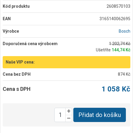
Kód produktu
2608570103
EAN
3165140062695
Výrobce
Bosch
Doporučená cena výrobcem
1 202,74 Kč
Ušetříte
144,74 Kč
Naše VIP cena:
Cena bez DPH
874 Kč
1 058 Kč
Cena s DPH
Přidat do košíku