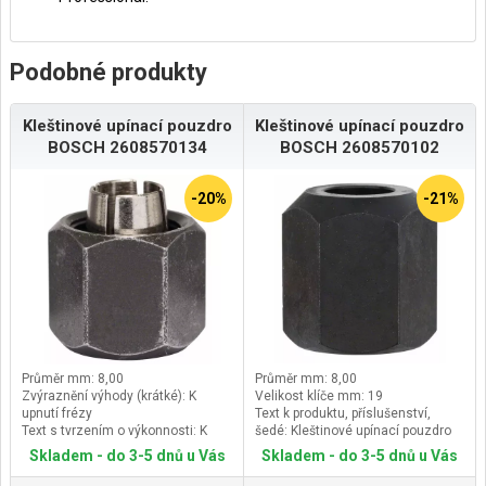
Podobné produkty
Kleštinové upínací pouzdro
Kleštinové upínací pouzdro
BOSCH 2608570134
BOSCH 2608570102
-20%
-21%
Průměr mm: 8,00
Průměr mm: 8,00
Zvýraznění výhody (krátké): K
Velikost klíče mm: 19
upnutí frézy
Text k produktu, příslušenství,
Text s tvrzením o výkonnosti: K
šedé: Kleštinové upínací pouzdro
upnutí frézy
Skladem - do 3-5 dnů u Vás
Skladem - do 3-5 dnů u Vás
(Verze), klíčový důvod RTB:
Kompatibilní s ohraňovací frézou