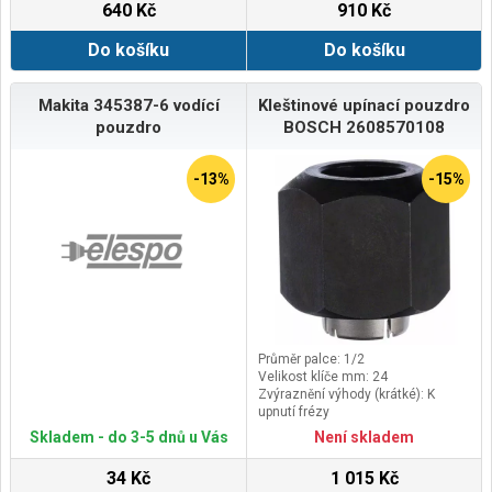
640 Kč
910 Kč
Bosch GKF 600 Professional
Do košíku
Do košíku
Makita 345387-6 vodící
Kleštinové upínací pouzdro
pouzdro
BOSCH 2608570108
-13%
-15%
Průměr palce: 1/2
Velikost klíče mm: 24
Zvýraznění výhody (krátké): K
upnutí frézy
Text s tvrzením o výkonnosti: K
Skladem - do 3-5 dnů u Vás
Není skladem
upnutí frézy
34 Kč
1 015 Kč