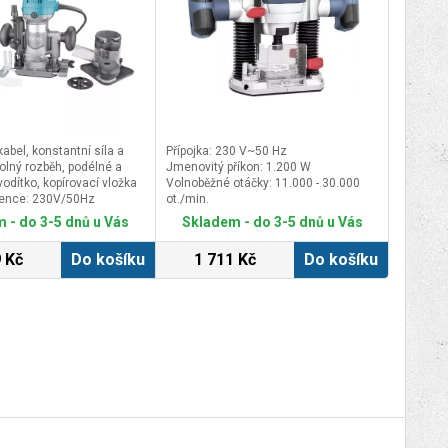
kabel, konstantní síla a
Přípojka: 230 V~50 Hz
olný rozběh, podélné a
Jmenovitý příkon: 1.200 W
odítko, kopírovací vložka
Volnoběžné otáčky: 11.000 - 30.000
vence: 230V/50Hz
ot./min.
000-33000/min
Max. frézovací zdvih: 55 mm
 - do 3-5 dnů u Vás
Skladem - do 3-5 dnů u Vás
W
 Kč
Do košíku
1 711 Kč
Do košíku