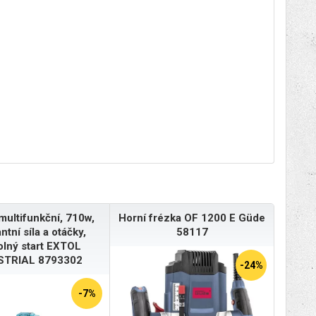
multifunkční, 710w,
Horní frézka OF 1200 E Güde
ntní síla a otáčky,
58117
olný start EXTOL
STRIAL 8793302
-24%
-7%