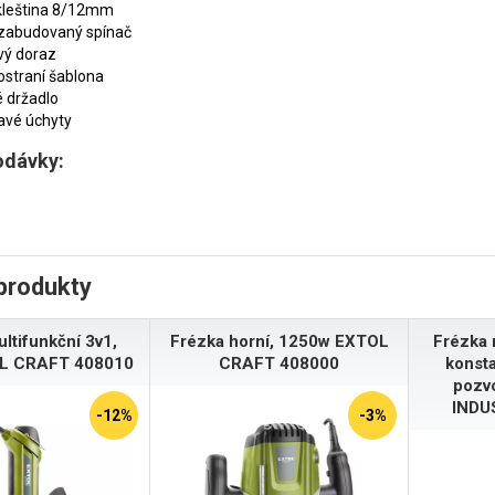
 kleština 8/12mm
 zabudovaný spínač
vý doraz
straní šablona
 držadlo
avé úchyty
odávky:
produkty
ltifunkční 3v1,
Frézka horní, 1250w EXTOL
Frézka 
L CRAFT 408010
CRAFT 408000
konsta
pozv
INDU
-12%
-3%