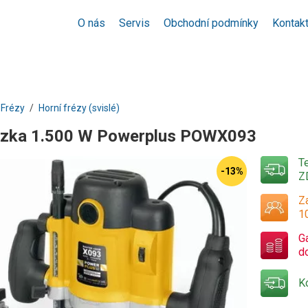
O nás
Servis
Obchodní podmínky
Kontak
Frézy
Horní frézy (svislé)
rézka 1.500 W Powerplus POWX093
T
-13%
Z
Za
1
G
d
K