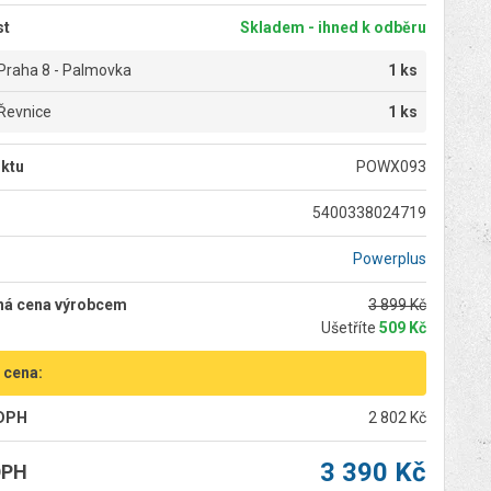
st
Skladem - ihned k odběru
Praha 8 - Palmovka
1 ks
Řevnice
1 ks
ktu
POWX093
5400338024719
Powerplus
ná cena výrobcem
3 899 Kč
Ušetříte
509 Kč
 cena:
 DPH
2 802 Kč
3 390 Kč
DPH