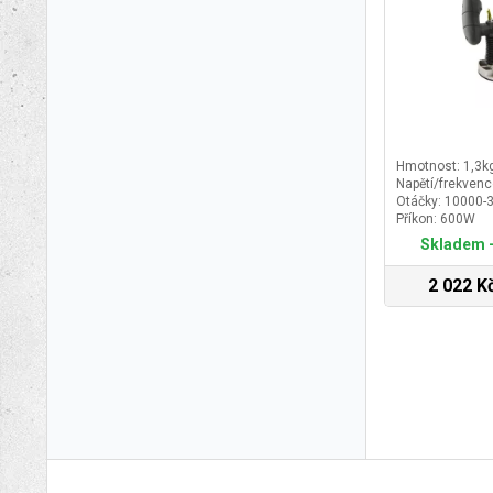
Hmotnost: 1,3k
Napětí/frekven
Otáčky: 10000-
Příkon: 600W
Skladem -
2 022 K