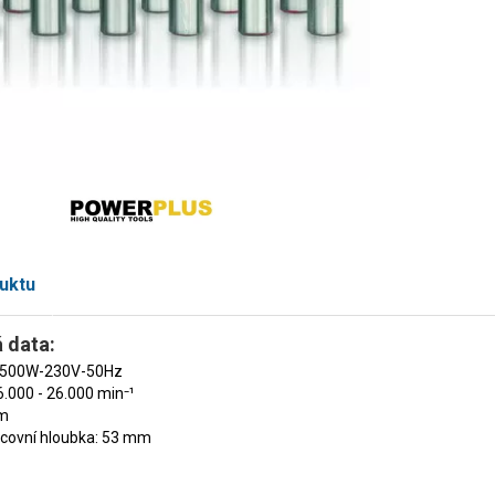
uktu
 data:
1500W-230V-50Hz
6.000 - 26.000 min⁻¹
3m
acovní hloubka: 53 mm