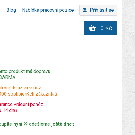
t
Blog
Nabídka pracovní pozice
Přihlásit se
0 Kč
ento produkt má dopravu
DARMA
koupilo již více než
000 spokojených zákazníků
arance vrácení peněz
o 14 dnů
oupíte
nyní
odešleme
ještě dnes