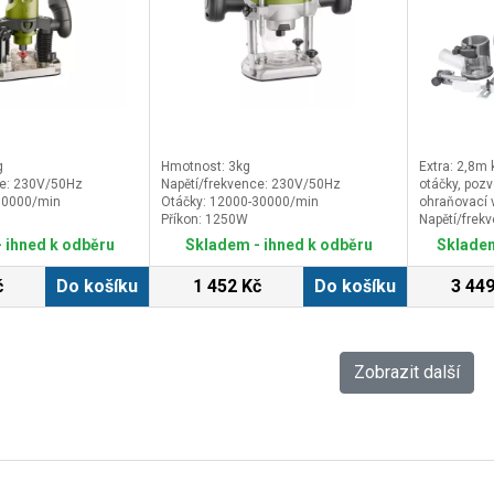
g
Hmotnost: 3kg
Extra: 2,8m 
ce: 230V/50Hz
Napětí/frekvence: 230V/50Hz
otáčky, pozv
30000/min
Otáčky: 12000-30000/min
ohraňovací v
Příkon: 1250W
Napětí/frek
Otáčky: 13
 ihned k odběru
Skladem - ihned k odběru
Skladem
Příkon: 710
č
Do košíku
1 452 Kč
Do košíku
3 449
Zobrazit další