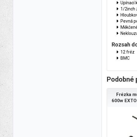
Upínací
1/2inch
Hloubko
Pevná po
Měkčené
Neklouz
Rozsah d
12 fréz
BMC
Podobné 
Frézka mu
600w EXTO