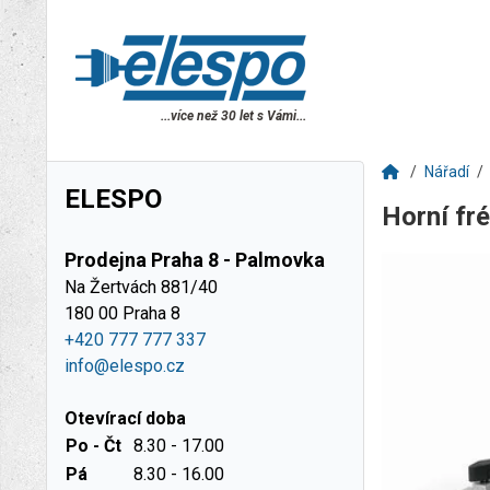
...více než 30 let s Vámi...
Nářadí
ELESPO
Horní f
Prodejna Praha 8 - Palmovka
Na Žertvách 881/40
180 00 Praha 8
+420 777 777 337
info@elespo.cz
Otevírací doba
Po - Čt
8.30 - 17.00
Pá
8.30 - 16.00