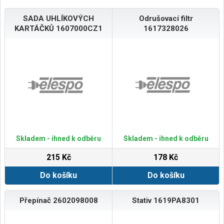
SADA UHLÍKOVÝCH
Odrušovací filtr
KARTÁČKŮ 1607000CZ1
1617328026
Skladem - ihned k odběru
Skladem - ihned k odběru
215 Kč
178 Kč
Do košíku
Do košíku
Přepínač 2602098008
Stativ 1619PA8301