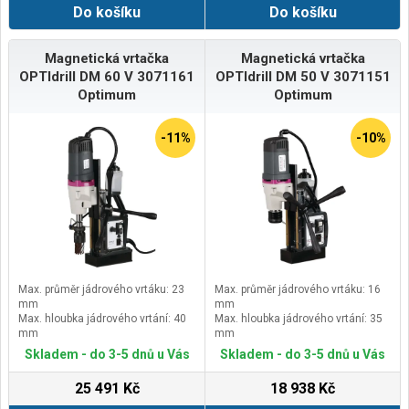
Do košíku
Do košíku
Magnetická vrtačka
Magnetická vrtačka
OPTIdrill DM 60 V 3071161
OPTIdrill DM 50 V 3071151
Optimum
Optimum
-11%
-10%
Max. průměr jádrového vrtáku: 23
Max. průměr jádrového vrtáku: 16
mm
mm
Max. hloubka jádrového vrtání: 40
Max. hloubka jádrového vrtání: 35
mm
mm
Upnutí: Weldon 19 mm 3/4″
Upnutí: Weldon 19 mm 3/4″
Skladem - do 3-5 dnů u Vás
Skladem - do 3-5 dnů u Vás
Otáčky: 100–600ot/min
Otáčky: 100–530ot/min
25 491 Kč
18 938 Kč