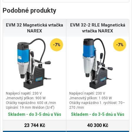
Podobné produkty
EVM 32 Magnetická vrtačka
EVM 32-2 RLE Magnetická
NAREX
vrtačka NAREX
-7%
-7%
Napájecí napětí: 230 V
Napájecí napětí: 230 V
Jmenovitý příkon: 900 W
Jmenovitý příkon: 1 050 W
Otáčky naprázdno: 600 ot./min
Otáčky naprázdno 1. rychlost: 70–
Upínání: 19 mm Weldon (3/4")
270 /min
Otáčky naprázdno 2. rychlost:
Skladem - do 3-5 dnů u Vás
Skladem - do 3-5 dnů u Vás
100–500 /min
23 744 Kč
40 300 Kč