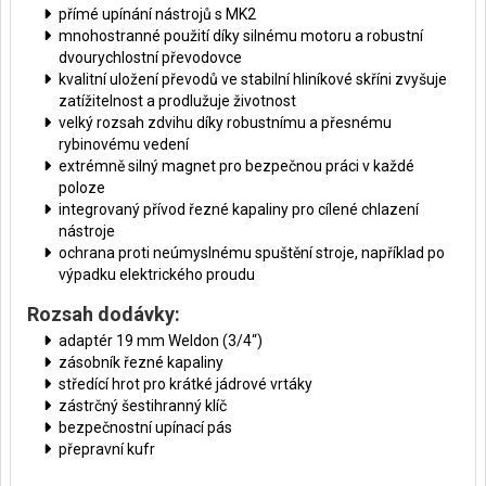
přímé upínání nástrojů s MK2
mnohostranné použití díky silnému motoru a robustní
dvourychlostní převodovce
kvalitní uložení převodů ve stabilní hliníkové skříni zvyšuje
zatížitelnost a prodlužuje životnost
velký rozsah zdvihu díky robustnímu a přesnému
rybinovému vedení
extrémně silný magnet pro bezpečnou práci v každé
poloze
integrovaný přívod řezné kapaliny pro cílené chlazení
nástroje
ochrana proti neúmyslnému spuštění stroje, například po
výpadku elektrického proudu
Rozsah dodávky:
adaptér 19 mm Weldon (3/4“)
zásobník řezné kapaliny
středící hrot pro krátké jádrové vrtáky
zástrčný šestihranný klíč
bezpečnostní upínací pás
přepravní kufr