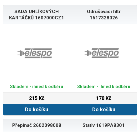
SADA UHLÍKOVÝCH
Odrušovací filtr
KARTÁČKŮ 1607000CZ1
1617328026
Skladem - ihned k odběru
Skladem - ihned k odběru
215 Kč
178 Kč
Do košíku
Do košíku
Přepínač 2602098008
Stativ 1619PA8301