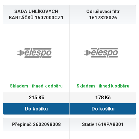
SADA UHLÍKOVÝCH
Odrušovací filtr
KARTÁČKŮ 1607000CZ1
1617328026
Skladem - ihned k odběru
Skladem - ihned k odběru
215 Kč
178 Kč
Do košíku
Do košíku
Přepínač 2602098008
Stativ 1619PA8301