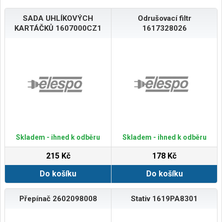
SADA UHLÍKOVÝCH
Odrušovací filtr
KARTÁČKŮ 1607000CZ1
1617328026
Skladem - ihned k odběru
Skladem - ihned k odběru
215 Kč
178 Kč
Do košíku
Do košíku
Přepínač 2602098008
Stativ 1619PA8301