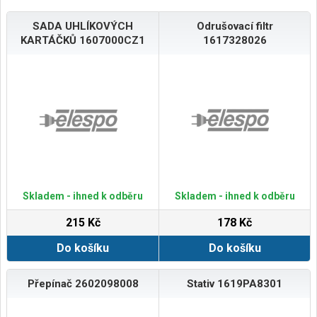
SADA UHLÍKOVÝCH
Odrušovací filtr
KARTÁČKŮ 1607000CZ1
1617328026
Skladem - ihned k odběru
Skladem - ihned k odběru
215 Kč
178 Kč
Do košíku
Do košíku
Přepínač 2602098008
Stativ 1619PA8301