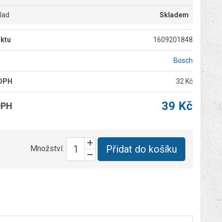
klad
Skladem
ktu
1609201848
Bosch
 DPH
32 Kč
39 Kč
DPH
Přidat do košíku
Množství: