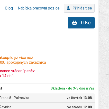
t
Blog
Nabídka pracovní pozice
Přihlásit se
0 Kč
koupilo již více než
000 spokojených zákazníků
arance vrácení peněz
o 14 dnů
st
Skladem - do 3-5 dnů u Vás
Praha 8 - Palmovka
ve
čtvrtek 13.08.
Řevnice
ve
středu 12.08.