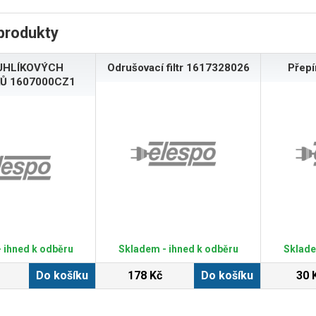
produkty
UHLÍKOVÝCH
Odrušovací filtr 1617328026
Přep
Ů 1607000CZ1
 ihned k odběru
Skladem - ihned k odběru
Sklade
Do košíku
178 Kč
Do košíku
30 