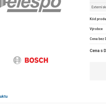
Externí s
Kód produ
Výrobce
Cena bez
Cena s 
uktu