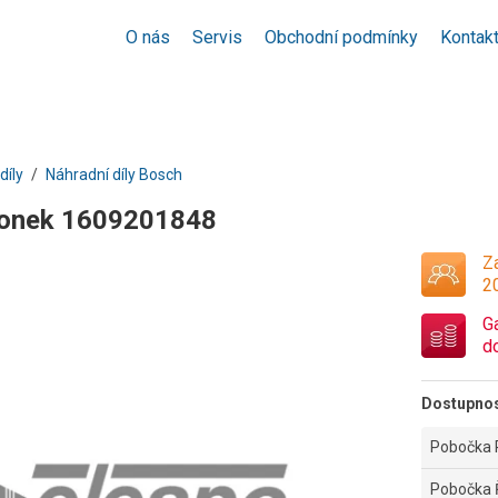
O nás
Servis
Obchodní podmínky
Kontak
díly
Náhradní díly Bosch
ponek 1609201848
Za
2
G
d
Dostupno
Pobočka 
Pobočka 