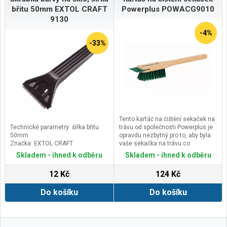
upozornění jsou součástí návodu k
břitu 50mm EXTOL CRAFT
Powerplus POWACG9010
obsluze.Kontaktní údaje výrobce /
9130
dovozce / zplnomocněného
zástupce výrobce v EU:Annovi
-4%
ReverberiVia Aldo Moro 40, 41030
-33%
Bomporto, Italyemail:
infoar@annovireverberi.it
Tento kartáč na čištění sekaček na
Technické parametry: šířka břitu
trávu od společnosti Powerplus je
50mm
opravdu nezbytný pro to, aby byla
Značka: EXTOL CRAFT
vaše sekačka na trávu co
nejefektivnější a bezpečnější.
Skladem - ihned k odběru
Skladem - ihned k odběru
Po každém sečení trávníku
vyčistíte šasi a kolečka a tím
12 Kč
124 Kč
prodlužujete životnost zařízení.
S dlouhou dřevěnou rukojetí a
Do košíku
Do košíku
škrabkou se snadno dostanete
kamkoli.
Nylonové štětiny 4,5 cm dokonce
snadno odstraní mokrou trávu.