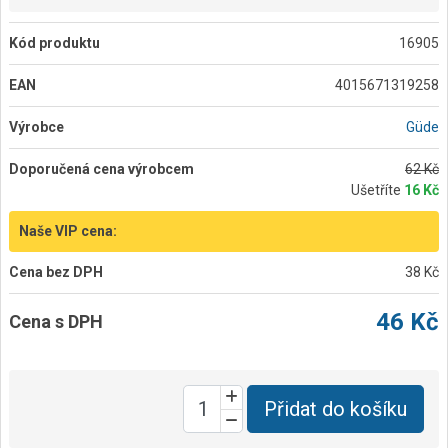
Kód produktu
16905
EAN
4015671319258
Výrobce
Güde
Doporučená cena výrobcem
62 Kč
Ušetříte
16 Kč
Naše VIP cena:
Cena bez DPH
38 Kč
46 Kč
Cena s DPH
Přidat do košíku