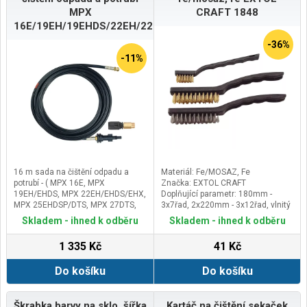
MPX
CRAFT 1848
16E/19EH/19EHDS/22EH/22EHDS/22EHX/25EHDSP/25DT...
-36%
-11%
16 m sada na čištění odpadu a
Materiál: Fe/MOSAZ, Fe
potrubí - ( MPX 16E, MPX
Značka: EXTOL CRAFT
19EH/EHDS, MPX 22EH/EHDS/EHX,
Doplňující parametr: 180mm -
MPX 25EHDSP/DTS, MPX 27DTS,
3x7řad, 2x220mm - 3x12řad, vlnitý
MPX 30EHB, MPX 160C/CK )Jedná
drát
Skladem - ihned k odběru
Skladem - ihned k odběru
se o 16 metrovou sadu na čištění
odpadu a potrubí pro tlakové myčky
1 335 Kč
41 Kč
Michelin MPX 16E, MPX 19EH, MPX
19EHDS, MPX 22EH, MPX 22EHDS,
Do košíku
Do košíku
MPX 22EHX, MPX 25EHDSP, MPX
25DTS, MPX 27DTS, MPX 30EHB,
MPX 160C a MPX 160CK. Případné
bezpečnostní pokyny, výstrahy a
Škrabka barvy na sklo, šířka
Kartáč na čištění sekaček