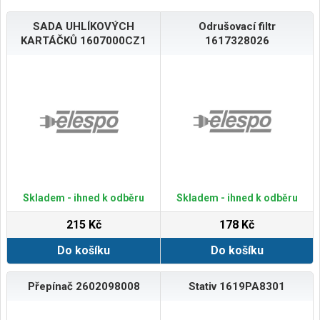
SADA UHLÍKOVÝCH
Odrušovací filtr
KARTÁČKŮ 1607000CZ1
1617328026
Skladem - ihned k odběru
Skladem - ihned k odběru
215 Kč
178 Kč
Do košíku
Do košíku
Přepínač 2602098008
Stativ 1619PA8301