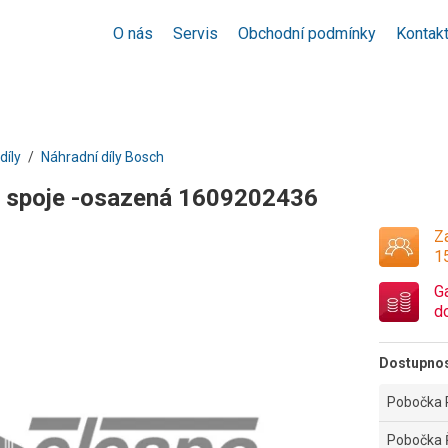
O nás
Servis
Obchodní podmínky
Kontak
díly
Náhradní díly Bosch
. spoje -osazená 1609202436
Za
1
G
d
Dostupno
Pobočka 
Pobočka 