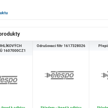
uktu
produkty
UHLÍKOVÝCH
Odrušovací filtr 1617328026
Přep
Ů 1607000CZ1
 ihned k odběru
Skladem - ihned k odběru
Sklade