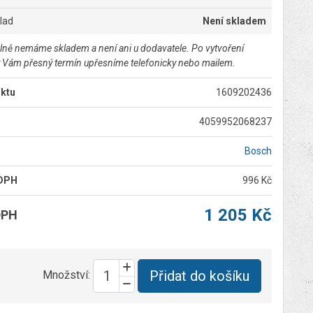
klad
Není skladem
lně nemáme skladem a není ani u dodavatele. Po vytvoření
 Vám přesný termín upřesníme telefonicky nebo mailem.
ktu
1609202436
4059952068237
Bosch
 DPH
996 Kč
1 205 Kč
DPH
Přidat do košíku
Množství: