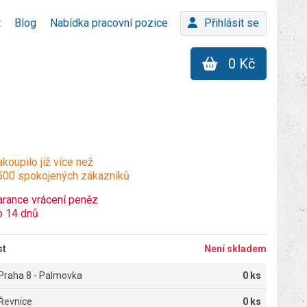
t
Blog
Nabídka pracovní pozice
Přihlásit se
0 Kč
koupilo již více než
500 spokojených zákazníků
arance vrácení peněz
o 14 dnů
st
Není skladem
Praha 8 - Palmovka
0 ks
Řevnice
0 ks