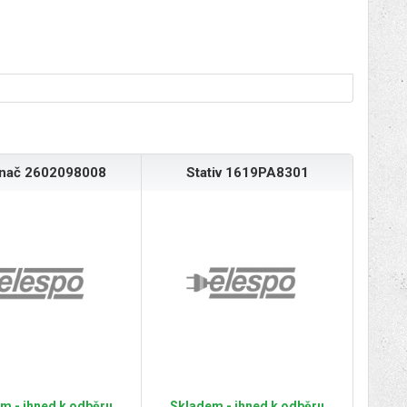
ínač 2602098008
Stativ 1619PA8301
m - ihned k odběru
Skladem - ihned k odběru