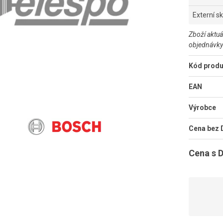
Externí s
Zboží aktuá
objednávky
Kód produ
EAN
Výrobce
Cena bez
Cena s 