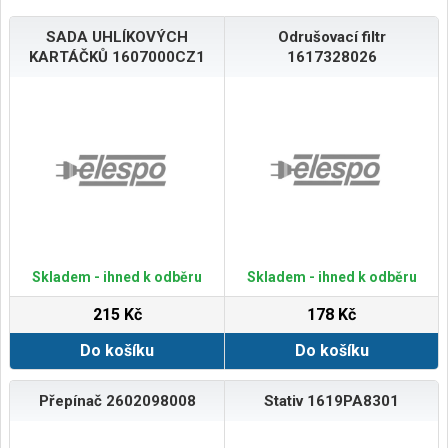
SADA UHLÍKOVÝCH
Odrušovací filtr
KARTÁČKŮ 1607000CZ1
1617328026
Skladem - ihned k odběru
Skladem - ihned k odběru
215 Kč
178 Kč
Do košíku
Do košíku
Přepínač 2602098008
Stativ 1619PA8301