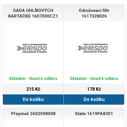
SADA UHLÍKOVÝCH
Odrušovací filtr
KARTÁČKŮ 1607000CZ1
1617328026
Skladem - ihned k odběru
Skladem - ihned k odběru
215 Kč
178 Kč
Do košíku
Do košíku
Přepínač 2602098008
Stativ 1619PA8301