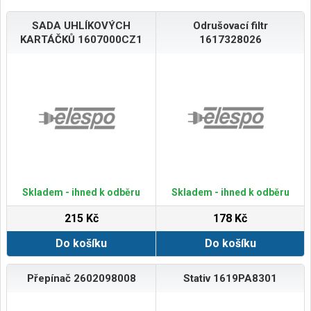
SADA UHLÍKOVÝCH
Odrušovací filtr
KARTÁČKŮ 1607000CZ1
1617328026
Skladem - ihned k odběru
Skladem - ihned k odběru
215 Kč
178 Kč
Do košíku
Do košíku
Přepínač 2602098008
Stativ 1619PA8301