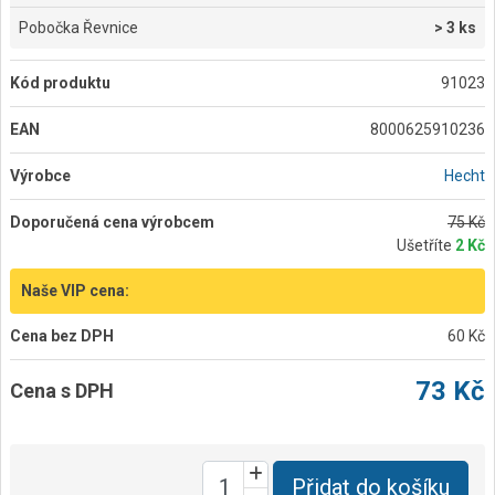
Pobočka Řevnice
> 3 ks
Kód produktu
91023
EAN
8000625910236
Výrobce
Hecht
Doporučená cena výrobcem
75 Kč
Ušetříte
2 Kč
Naše VIP cena:
Cena bez DPH
60 Kč
73 Kč
Cena s DPH
Přidat do košíku