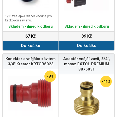
1/2" záslepka Claber vhodná pro
kapkovou závlahu.
Skladem - ihned k odběru
Skladem - ihned k odběru
67 Kč
39 Kč
Do košíku
Do košíku
Konektor s vnějším závitem
Adaptér vnější zavit, 3/4",
3/4" Kreator KRTGR6023
mosaz EXTOL PREMIUM
8876031
-8%
-41%