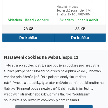
Materiál: mosaz
Technické parametry: 3/4"
Značka: EXTOL PREMIUM
Skladem - ihned k odběru
Skladem - ihned k odběru
23 Kč
33 Kč
Do košíku
Do košíku
Zobrazit další
Nastavení cookies na webu Elespo.cz
Tyto stránky společnosti Elespo používají cookies pro nezbytné
funkce jako je např. uložení položek v nákupním košíku, uchování
vašeho přihlášení a jiné. Dále pak pro analytiku, měření
návštěvnosti a statistiky, tyto však můžete odmítnout kliknutím na
tlačítko "Přijmout pouze nezbytné". Dalším užíváním těchto
webových stránek nebo kliknutím na tlačítko "Souhlasím"
Všechny značky
souhlasíte s používáním cookies v plném rozsahu.