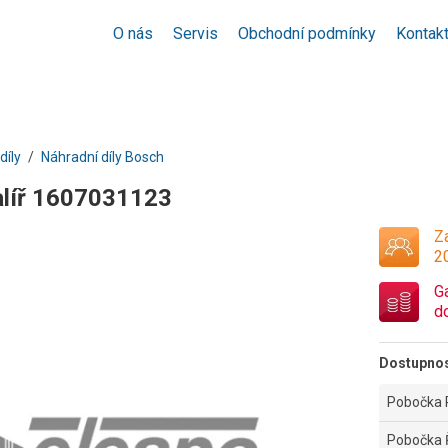
O nás
Servis
Obchodní podmínky
Kontak
díly
Náhradní díly Bosch
alíř 1607031123
Za
2
G
d
Dostupno
Pobočka 
Pobočka 