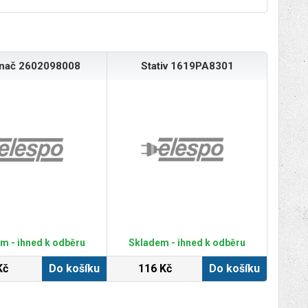
ínač 2602098008
Stativ 1619PA8301
m - ihned k odběru
Skladem - ihned k odběru
Kč
Do košíku
116 Kč
Do košíku