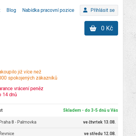
t
Blog
Nabídka pracovní pozice
Přihlásit se
0 Kč
koupilo již více než
000 spokojených zákazníků
arance vrácení peněz
o 14 dnů
st
Skladem - do 3-5 dnů u Vás
Praha 8 - Palmovka
ve
čtvrtek 13.08.
Řevnice
ve
středu 12.08.