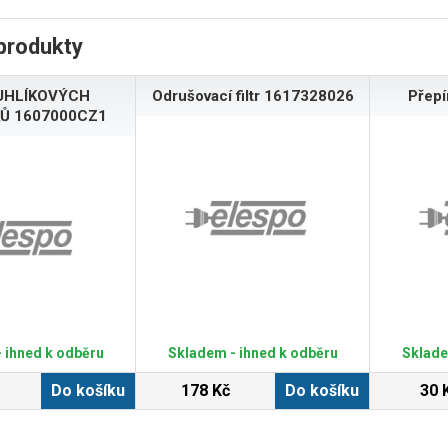
produkty
UHLÍKOVÝCH
Odrušovací filtr 1617328026
Přep
Ů 1607000CZ1
 ihned k odběru
Skladem - ihned k odběru
Sklade
Do košíku
178 Kč
Do košíku
30 