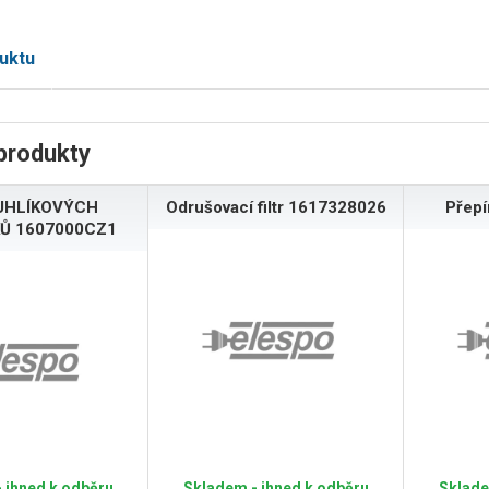
uktu
produkty
UHLÍKOVÝCH
Odrušovací filtr 1617328026
Přep
Ů 1607000CZ1
 ihned k odběru
Skladem - ihned k odběru
Sklade