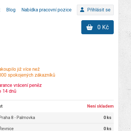
t
Blog
Nabídka pracovní pozice
Přihlásit se
0 Kč
koupilo již více než
000 spokojených zákazníků
arance vrácení peněz
o 14 dnů
st
Není skladem
Praha 8 - Palmovka
0 ks
Řevnice
0 ks