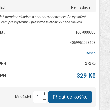
klad
Není skladem
lně nemáme skladem a není ani u dodavatele. Po vytvoření
 Vám přesný termín upřesníme telefonicky nebo mailem.
ktu
1607000CU5
4059952058603
Bosch
 DPH
272 Kč
329 Kč
DPH
Přidat do košíku
Množství: