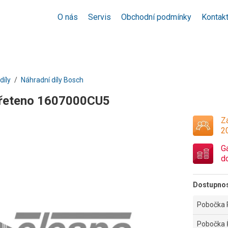
O nás
Servis
Obchodní podmínky
Kontak
díly
Náhradní díly Bosch
vřeteno 1607000CU5
Za
2
G
d
Dostupno
Pobočka 
Pobočka 