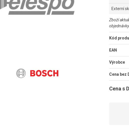
Externí s
Zboží aktuá
objednávky
Kód produ
EAN
Výrobce
Cena bez
Cena s 