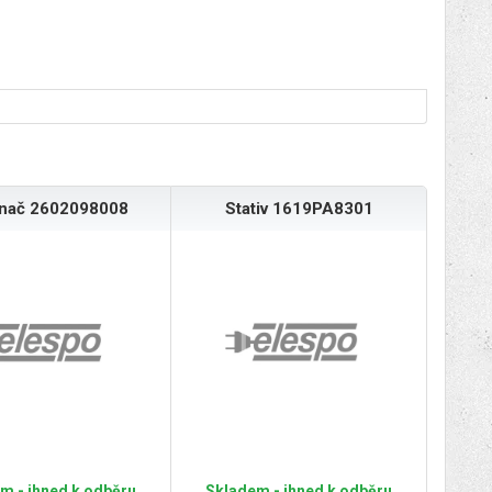
ínač 2602098008
Stativ 1619PA8301
m - ihned k odběru
Skladem - ihned k odběru